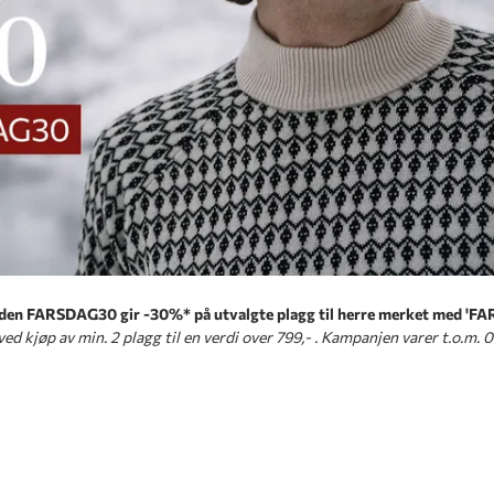
den FARSDAG30 gir -30%* på utvalgte plagg til herre merket med 'F
ved kjøp av min. 2 plagg til en verdi over 799,- . Kampanjen varer t.o.m. 