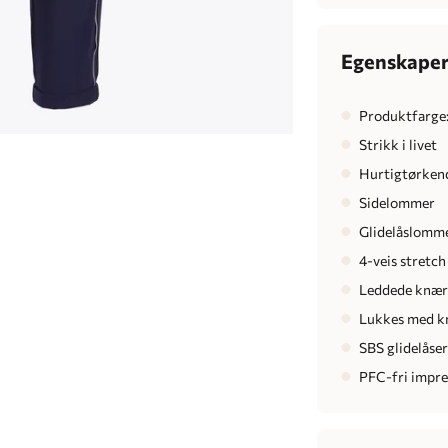
Egenskape
Produktfarge
Strikk i livet
Hurtigtørken
Sidelommer
Glidelåslomme
4-veis stretch
Leddede knæ
Lukkes med kn
SBS glidelåse
PFC-fri impr