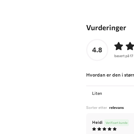
Vurderinger
4.8
basert på 17
Hvordan er den i stør
Liten
Sorter etter
Heidi
Verifisert kunde