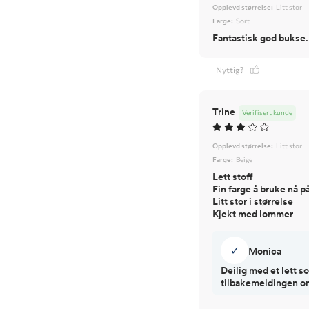
Opplevd størrelse:
Litt stor
Farge:
Sort
Fantastisk god bukse.
Nyttig?
Trine
Verifisert kunde
Opplevd størrelse:
Litt stor
Farge:
Beige
Lett stoff
Fin farge å bruke nå 
Litt stor i størrelse
Kjekt med lommer
✓
Monica
Deilig med et lett s
tilbakemeldingen om