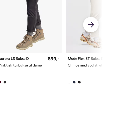
899,-
Aurora LS Bukse D
Mode Flex ST Bukse D
Praktisk turbukse til dame
Chinos med god stretch til dame