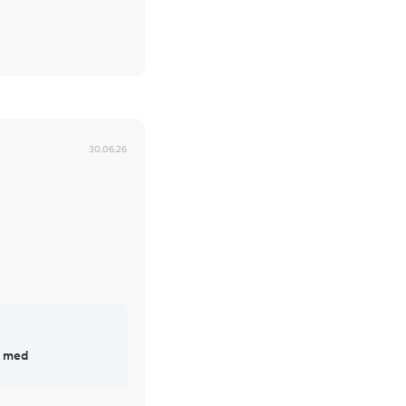
30.06.26
g med