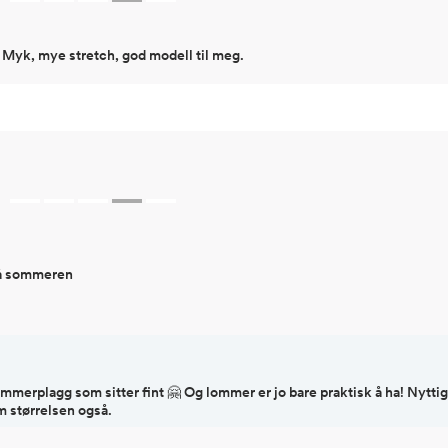
 Myk, mye stretch, god modell til meg.
på sommeren
ommerplagg som sitter fint 🤗 Og lommer er jo bare praktisk å ha! Nytti
 størrelsen også.