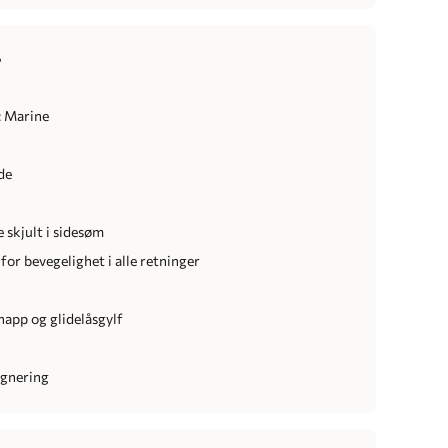
r
: Marine
de
 skjult i sidesøm
 for bevegelighet i alle retninger
r
app og glidelåsgylf
r
egnering