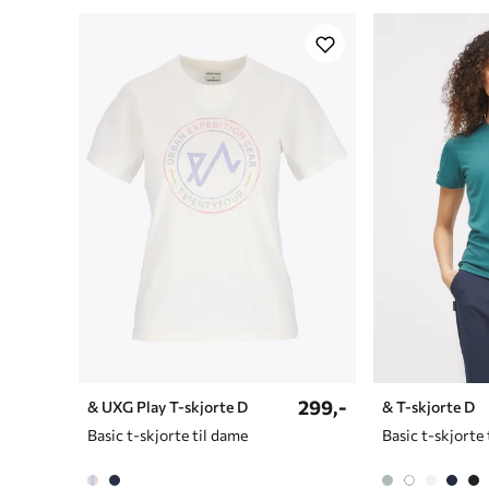
299,-
& UXG Play T-skjorte D
& T-skjorte D
Basic t-skjorte til dame
Basic t-skjorte