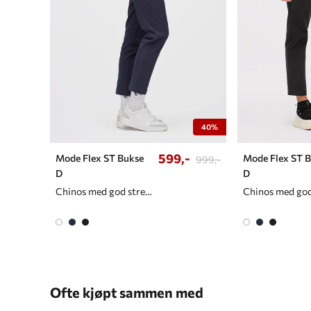
40%
599,-
Mode Flex ST Bukse
Mode Flex ST 
999,-
D
D
Chinos med god stretch til dame
Ofte kjøpt sammen med