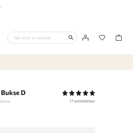
-
 Bukse D
l dame
17 anmeldelser