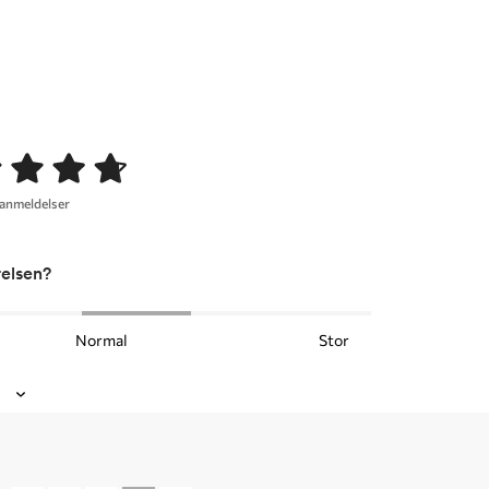
 anmeldelser
relsen?
Normal
Stor