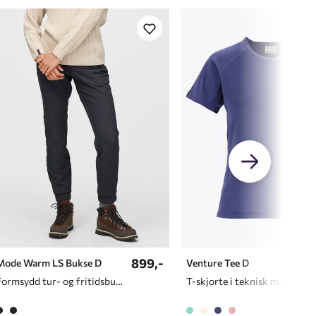
899,-
Mode Warm LS Bukse D
Venture Tee D
Formsydd tur- og fritidsbukse til dame
T-skjorte i teknisk materiale til dame