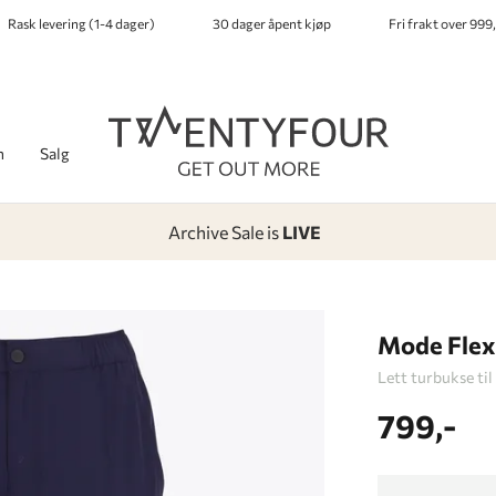
Rask levering (1-4 dager)
30 dager åpent kjøp
Fri frakt over 999,
h
Salg
Archive Sale is
LIVE
-
-
-
-
Lagt i kurven, utmerket valg!
Til kassen
Mode Flex
Lett turbukse ti
799,-