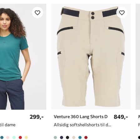
299,-
849,-
Venture 360 Lang Shorts D
 til dame
Allsidig softshellshorts til dame