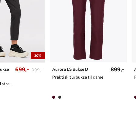
30%
699,-
899,-
Bukse
Aurora LS Bukse D
999,-
Praktisk turbukse til dame
Chinos med god stretch til dame