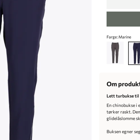
Farge:
Marine
Om produk
Lett turbukse ti
En chinobukse i 
tørker raskt. Den
glidelåslomme skj
Buksen egner seg 