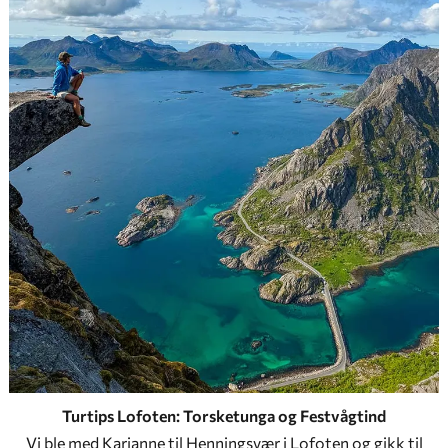
Turtips Lofoten: Torsketunga og Festvågtind
Vi ble med Karianne til Henningsvær i Lofoten og gikk til