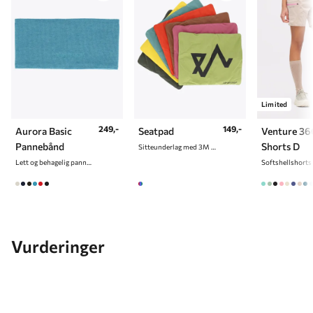
Limited
249,-
149,-
Aurora Basic
Seatpad
Venture 36
Pannebånd
Shorts D
Sitteunderlag med 3M vattering
Lett og behagelig pannebånd
Vurderinger