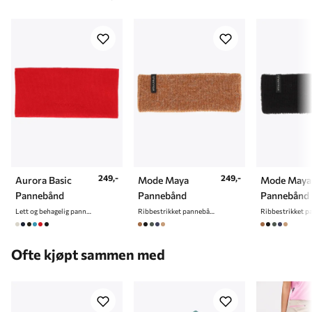
Innsøm
72-76
75-79
77-81
79-82
80-83
Kroppshøyde
157-165
163-170
168-177
172-180
174-182
249,-
249,-
Aurora Basic
Mode Maya
Mode Maya
Pannebånd
Pannebånd
Pannebånd
Lett og behagelig pannebånd
Ribbestrikket pannebånd
Ofte kjøpt sammen med