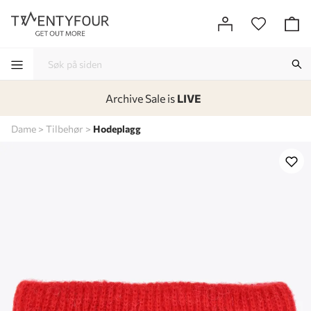
Archive Sale is
LIVE
-
-
-
-
Dame
Tilbehør
Hodeplagg
Lagt i kurven, utmerket valg!
Til kassen