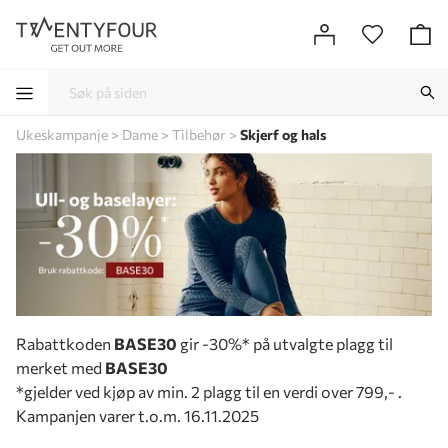
Ukeskampanje
Dame
Tilbehør
Skjerf og hals
-
-
-
-
Rabattkoden
BASE30
gir -30%* på utvalgte plagg til
merket med
BASE30
*gjelder ved kjøp av min. 2 plagg til en verdi over 799,- .
Kampanjen varer t.o.m. 16.11.2025