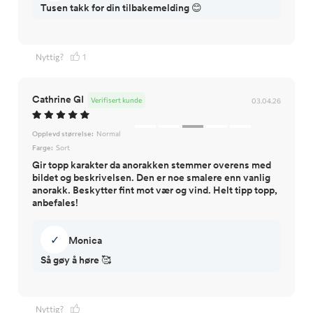
Tusen takk for din tilbakemelding 😊
Nyttig?
1
Cathrine GI
Verifisert kunde
03.04.26
Opplevd størrelse:
Normal
Farge:
Sort
Gir topp karakter da anorakken stemmer overens med
bildet og beskrivelsen. Den er noe smalere enn vanlig
anorakk. Beskytter fint mot vær og vind. Helt tipp topp,
anbefales!
✓
Monica
Så gøy å høre 🥰
Nyttig?