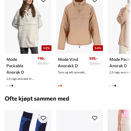
impregnere før plagget tas i bruk.
58%
54%
799,-
599,-
Mode
Mode Vind
Mode Packa
1899,-
1299,-
Packable
Anorakk D
Anorak D
Anorak D
Tynn og lett anorakk til dame
2,5-lags anorakk til dame
Ofte kjøpt sammen med