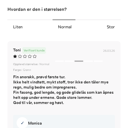
Hvordan er den i størrelsen?
Liten
Normal
Stor
Toni
Verifisert kunde
26.03.26
Opplevd størrelse:
Normal
Farge:
Grønn
Fin anorakk, prøvd første tur.
Ikke helt vindtett, mykt stoff, tror ikke den tåler mye
regn, mulig bedre om impregneres.
Fin fasong, god lengde, og gode glidelås som kan åpnes
helt opp under ermene. Gode store lommer.
God til vår, sommer og høst.
✓
Monica