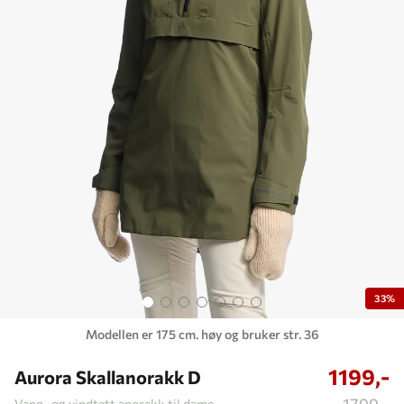
33%
Modellen er 175 cm. høy og bruker str. 36
1199,-
Aurora Skallanorakk D
Vann- og vindtett anorakk til dame