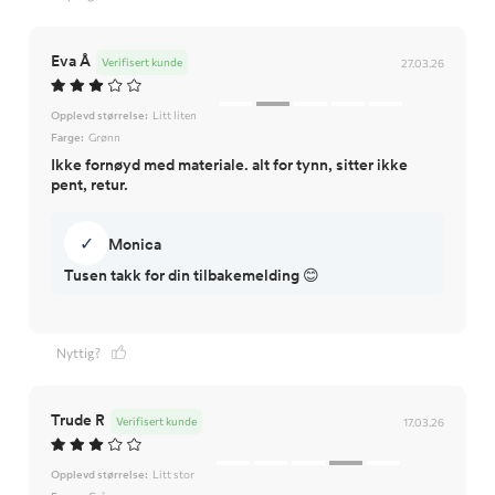
Eva Å
Verifisert kunde
27.03.26
Opplevd størrelse:
Litt liten
Farge:
Grønn
Ikke fornøyd med materiale. alt for tynn, sitter ikke
pent, retur.
✓
Monica
Tusen takk for din tilbakemelding 😊
Nyttig?
Trude R
Verifisert kunde
17.03.26
Opplevd størrelse:
Litt stor