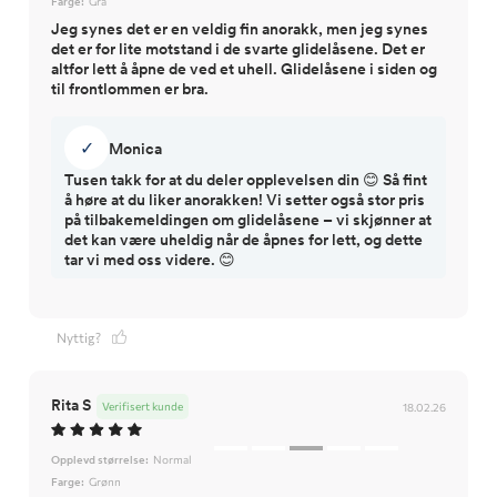
Farge:
Grå
Jeg synes det er en veldig fin anorakk, men jeg synes
det er for lite motstand i de svarte glidelåsene. Det er
altfor lett å åpne de ved et uhell. Glidelåsene i siden og
til frontlommen er bra.
✓
Monica
Tusen takk for at du deler opplevelsen din 😊 Så fint
å høre at du liker anorakken! Vi setter også stor pris
på tilbakemeldingen om glidelåsene – vi skjønner at
det kan være uheldig når de åpnes for lett, og dette
tar vi med oss videre. 😊
Nyttig?
Rita S
Verifisert kunde
18.02.26
Opplevd størrelse:
Normal
Farge:
Grønn