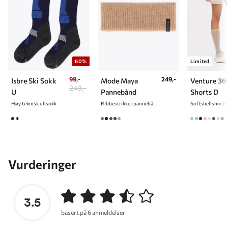
60%
Limited
99,-
249,-
Isbre Ski Sokk
Mode Maya
Venture 36
249,-
U
Pannebånd
Shorts D
Høy teknisk ullsokk
Ribbestrikket pannebånd
Vurderinger
3.5
basert på 6 anmeldelser