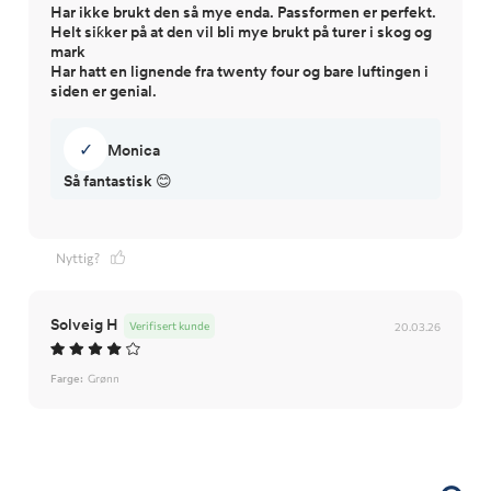
Har ikke brukt den så mye enda. Passformen er perfekt.
Helt siƙker på at den vil bli mye brukt på turer i skog og
mark
Har hatt en lignende fra twenty four og bare luftingen i
siden er genial.
✓
Monica
Så fantastisk 😊
Nyttig?
Solveig H
Verifisert kunde
20.03.26
Farge:
Grønn