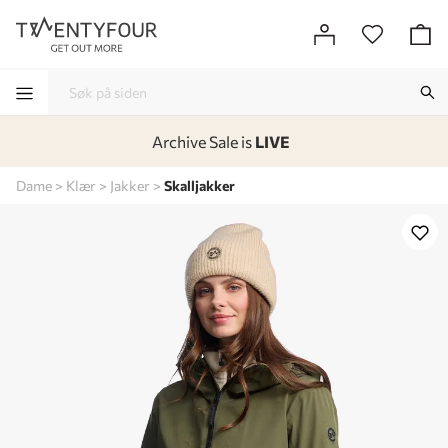
Archive Sale is
LIVE
-
-
-
-
Dame
Klær
Jakker
Skalljakker
Lagt i kurven, utmerket valg!
Til kassen