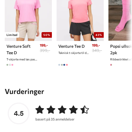
Limited
50%
43%
199,-
199,-
Popsi ullso
Venture Soft
Venture Tee D
399,-
349,-
2pk
Tee D
Teknisk t-skjorte til dame
T-skjorte med løs passform til dame
Vurderinger
4.5
basert på 35 anmeldelser