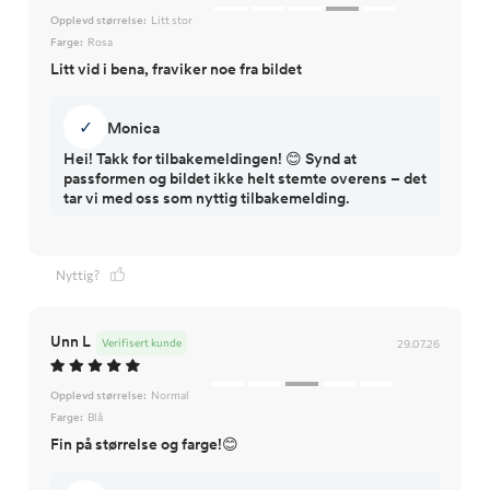
Opplevd størrelse:
Litt stor
Farge:
Rosa
Litt vid i bena, fraviker noe fra bildet
✓
Monica
Hei! Takk for tilbakemeldingen! 😊 Synd at
passformen og bildet ikke helt stemte overens – det
tar vi med oss som nyttig tilbakemelding.
Nyttig?
Unn L
Verifisert kunde
29.07.26
Opplevd størrelse:
Normal
Farge:
Blå
Fin på størrelse og farge!😊