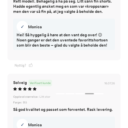
Rett modell. Behagelig å ha på seg. Litt sånn fin shorts.
Hadde egentlig ønsket meg en som var «kroppsnær»
men den var så fin på, at jeg valgte å beholde den.
✓
Monica
Hei! Så hyggelig å høre at den vant deg over! 😊
Noen ganger er det den uventede favorittshortsen
som blir den beste – glad du valgte å beholde den!
Nyttig?
Solveig
Verifisert kunde
16.07.26
Opplevd størrelse:
Litt stor
Farge:
Blå
Så god kvalitet og passet som forventet. Rask levering.
✓
Monica