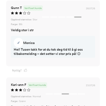
Gunn T
Verifisert kunde
28.07.26
Opplevd størrelse:
Stor
Farge:
Blå
Veldig stor i str
✓
Monica
Hei! Tusen takk for at du tok deg tid til å gi oss
tilbakemelding – det setter vi stor pris på! 😊
Nyttig?
Kari-ann F
Verifisert kunde
23.07.26
Opplevd størrelse:
Normal
Farge:
Grønn