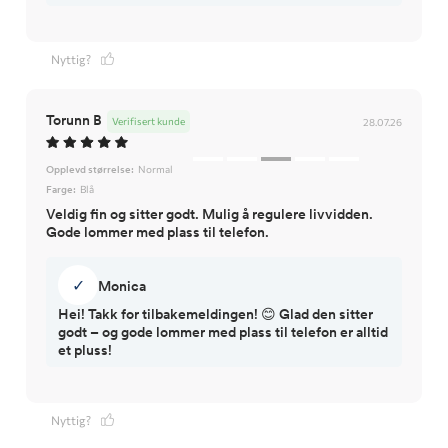
Nyttig?
Torunn B
Verifisert kunde
28.07.26
Opplevd størrelse:
Normal
Farge:
Blå
Veldig fin og sitter godt. Mulig å regulere livvidden.
Gode lommer med plass til telefon.
✓
Monica
Hei! Takk for tilbakemeldingen! 😊 Glad den sitter
godt – og gode lommer med plass til telefon er alltid
et pluss!
Nyttig?