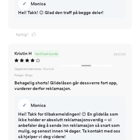
✓
Monica
Hei! Takk! 😊 Glad den traff på begge deler!
Nyttig?
Kristin H
Verifisert kunde
28.07.26
Opplevd størrelse:
Normal
Farge:
Beige
Behagelig shorts! Glidelåsen går dessverre fort opp,
vurderer derfor reklamasjon.
✓
Monica
Hei! Takk for tilbakemeldingen! 😊 En glidelås som
ikke holder er absolutt reklamasjonsverdig – vi
anbefaler deg å sende inn reklamasjon så snart som
mulig, og senest innen 14 dager. Ta kontakt med oss
så hjelper vi deg videre!