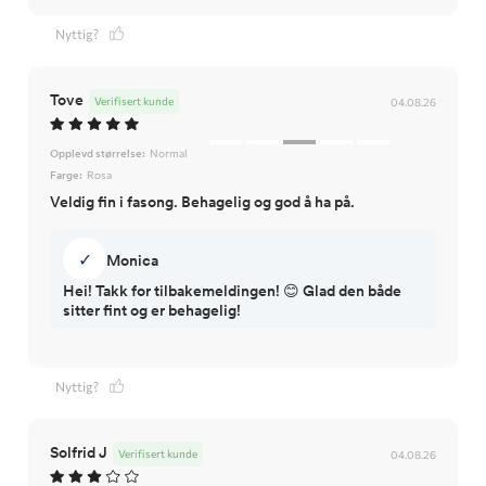
Nyttig?
Tove
Verifisert kunde
04.08.26
Opplevd størrelse:
Normal
Farge:
Rosa
Veldig fin i fasong. Behagelig og god å ha på.
✓
Monica
Hei! Takk for tilbakemeldingen! 😊 Glad den både
sitter fint og er behagelig!
Nyttig?
Solfrid J
Verifisert kunde
04.08.26