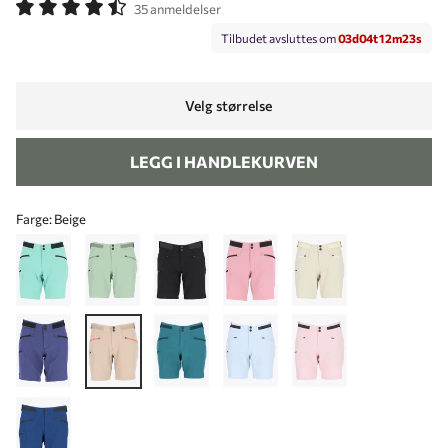
35 anmeldelser
Tilbudet avsluttes om
0
3
d
0
4
t
1
2
m
2
2
s
Velg størrelse
LEGG I HANDLEKURVEN
Farge:
Beige