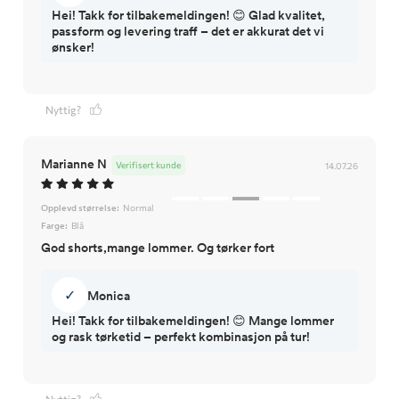
Hei! Takk for tilbakemeldingen! 😊 Glad kvalitet,
passform og levering traff – det er akkurat det vi
ønsker!
Nyttig?
Marianne N
Verifisert kunde
14.07.26
Opplevd størrelse:
Normal
Farge:
Blå
God shorts,mange lommer. Og tørker fort
✓
Monica
Hei! Takk for tilbakemeldingen! 😊 Mange lommer
og rask tørketid – perfekt kombinasjon på tur!
Nyttig?