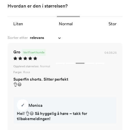
Hvordan er den i størrelsen?
Liten
Normal
Stor
Sorter etter
Gro
Verifisert kunde
04.08.26
Opplevd størrelse:
Normal
Farge:
Rosa
Superfin shorts. Sitter perfekt
👌😃
✓
Monica
Hei! 👌😃 Så hyggelig å høre – takk for
tilbakemeldingen!