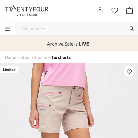
Archive Sale is
LIVE
-
-
-
-
Dame
Klær
Shorts
Turshorts
Lagt i kurven, utmerket valg!
Til kassen
Limited