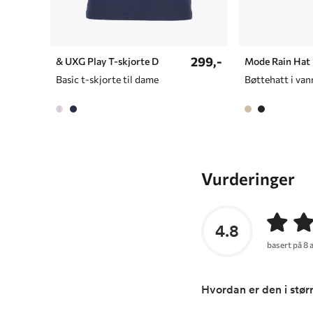
299,-
& UXG Play T-skjorte D
Mode Rain Hat
Basic t-skjorte til dame
Vurderinger
4.8
basert på 8 
Hvordan er den i stør