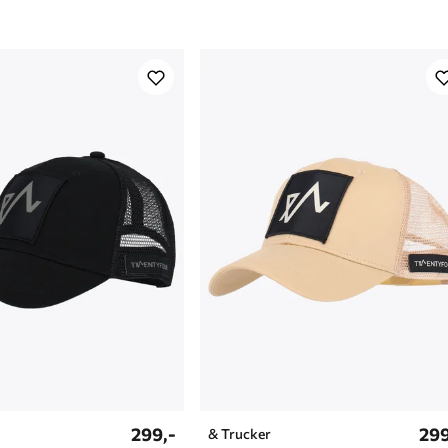
299,-
299
& Trucker