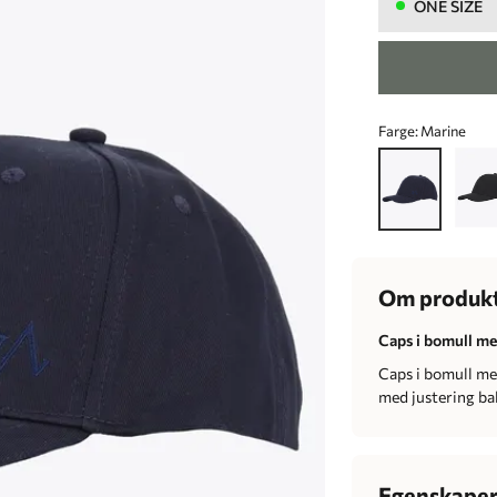
ONE SIZE
Farge:
Marine
Om produk
Caps i bomull me
Caps i bomull me
med justering bak
Egenskape