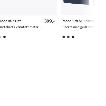
399,-
Mode Rain Hat
Mode Flex ST Shorts D
Bøttehatt i vanntett materiale
Shorts med godt stretch til da