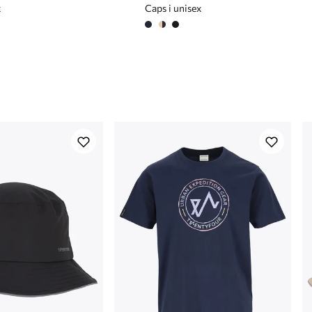
x
Caps i unisex