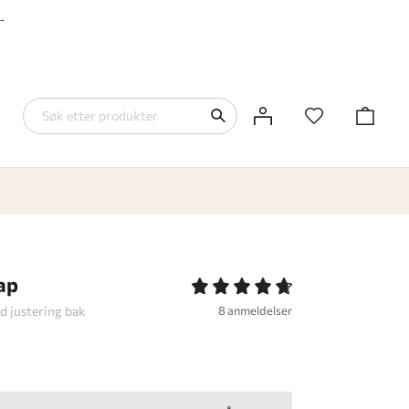
-
ap
d justering bak
8 anmeldelser