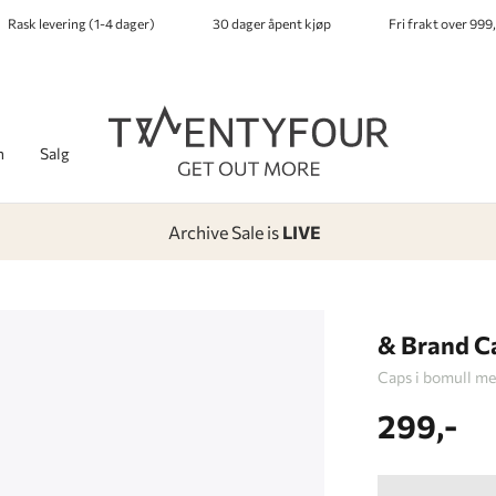
Rask levering (1-4 dager)
30 dager åpent kjøp
Fri frakt over 999,
h
Salg
Archive Sale is
LIVE
-
-
-
-
Lagt i kurven, utmerket valg!
Til kassen
& Brand C
Caps i bomull me
299,-