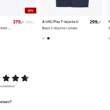
30%
279,-
299,-
& UXG Play T-skjorte U
399,-
Bøttehatt i vanntett materiale
Basic t-skjorte i unisex
anmeldelser
relsen?