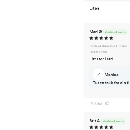
Liten
Mari Ø
Verifisert kunde
Opplevd størrelse:
Litt stor
Farge:
Grønn
Litt stor i strl
✓
Monica
Tusen takk for din 
Nyttig?
Brit A
Verifisert kunde