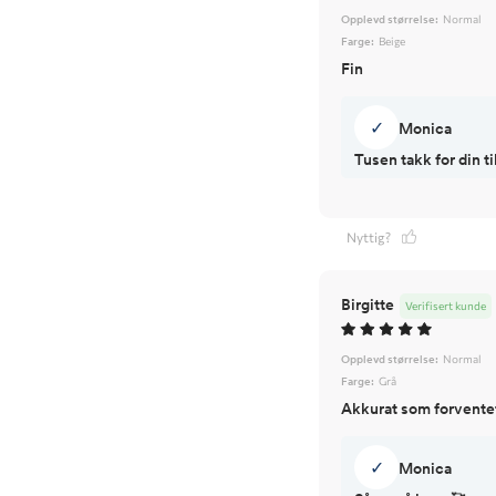
Opplevd størrelse:
Normal
Farge:
Beige
Fin
✓
Monica
Tusen takk for din 
Nyttig?
Birgitte
Verifisert kunde
Opplevd størrelse:
Normal
Farge:
Grå
Akkurat som forvente
✓
Monica