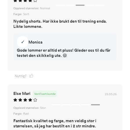
Opplevd størrelse:
Normal
Farge:
Sort
Nydelig shorts. Har ikke brukt den til trening enda.
Likte lommene.
✓
Monica
Gode lommer er alltid et pluss! Gleder oss til du får
testet den skikkelig ute. 😄
Nyttig?
Else Mari
Verifisert kunde
25.05.26
Opplevd størrelse:
Stor
Farge:
Rød
Fantastisk kvalitet og farge, men veldig stor i
størrelsen, så jeg har bestilt en i 2 str mindre.