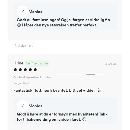
✓
Monica
Godt du fant løsningen! Og ja, fargen er virkelig fin
😊 Håper den nye størrelsen treffer perfekt.
Nyttig?
Hilde
Verifisert kunde
21.05.26
Opplevd størrelse:
Litt stor
Farge:
Rød
Fantastisk flott,hærli kvalitet. Litt vel vidde i lår
✓
Monica
Godt å høre at du er fornøyd med kvaliteten! Takk
for tilbakemelding om vidde i låret, 🙂