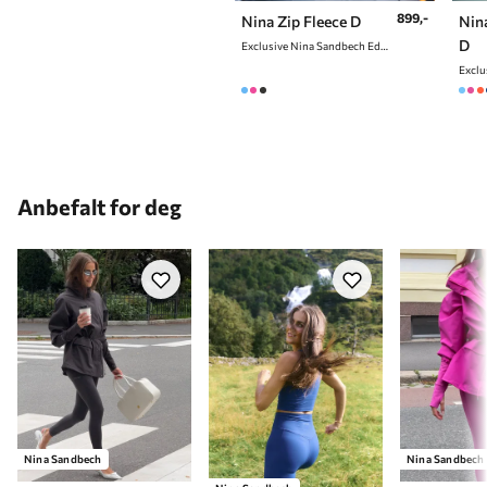
899,-
Nina Zip Fleece D
Nin
D
Exclusive Nina Sandbech Edition
Anbefalt for deg
Nina Sandbech
Nina Sandbech