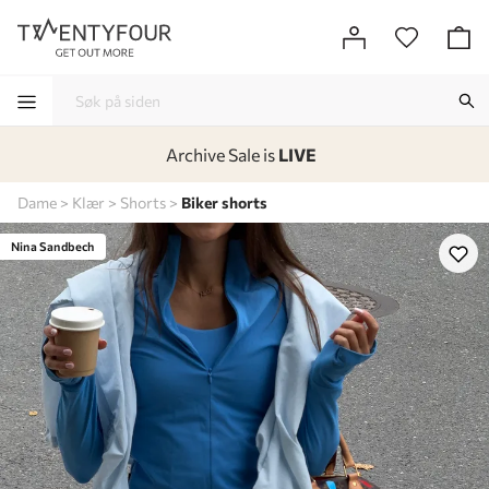
Archive Sale is
LIVE
-
-
-
-
Dame
Klær
Shorts
Biker shorts
Lagt i kurven, utmerket valg!
Til kassen
Nina Sandbech