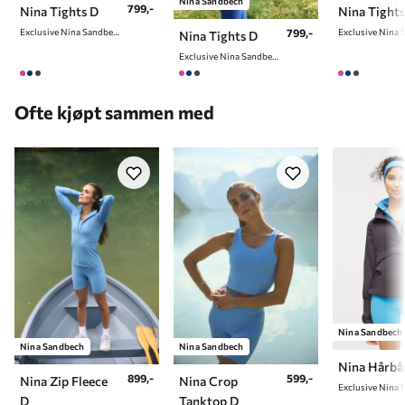
Nina Sandbech
799,-
Nina Tights D
Nina Tights
799,-
Exclusive Nina Sandbech Edition
Nina Tights D
Exclusive Nina Sandbech Edition
Ofte kjøpt sammen med
Nina Sandbech
Nina Sandbech
Nina Sandbech
Nina Hårbå
899,-
599,-
Nina Zip Fleece
Nina Crop
D
Tanktop D