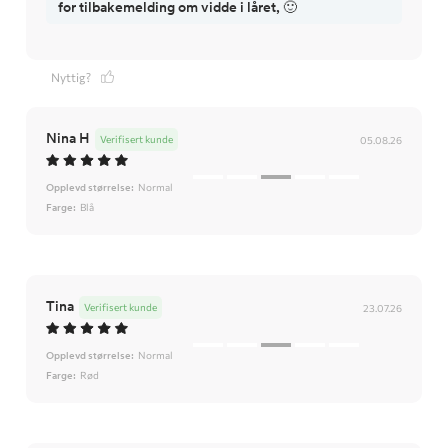
for tilbakemelding om vidde i låret, 🙂
Nyttig?
Nina H
Verifisert kunde
05.08.26
Opplevd størrelse:
Normal
Farge:
Blå
Tina
Verifisert kunde
23.07.26
Opplevd størrelse:
Normal
Farge:
Rød