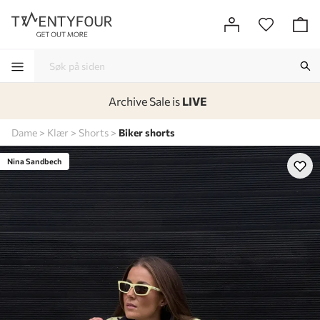
Archive Sale is
LIVE
-
-
-
-
Dame
Klær
Shorts
Biker shorts
Lagt i kurven, utmerket valg!
Til kassen
Nina Sandbech