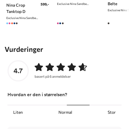
Belte
599,-
Exclusive Nina Sandbech Edition
Nina Crop
Tanktop D
Exclusive Nina Sandbech Edition
Vurderinger
4.7
basert på 6 anmeldelser
Hvordan er den i størrelsen?
Liten
Normal
Stor