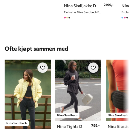
2199,-
Nina Skalljakke D
Nina
Exclusive Nina Sandbech Edition
Ofte kjøpt sammen med
Nina Sandbech
Nina Sandbech
Nina Sandbech
799,-
Nina Tights D
Nina Elasti