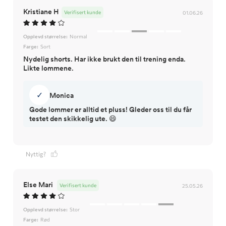
Kristiane H
Verifisert kunde
01.06.26
Opplevd størrelse:
Normal
Farge:
Sort
Nydelig shorts. Har ikke brukt den til trening enda.
Likte lommene.
✓
Monica
Gode lommer er alltid et pluss! Gleder oss til du får
testet den skikkelig ute. 😄
Nyttig?
Else Mari
Verifisert kunde
25.05.26
Opplevd størrelse:
Stor
Farge:
Rød