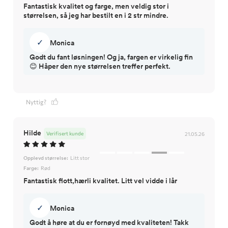
Fantastisk kvalitet og farge, men veldig stor i
størrelsen, så jeg har bestilt en i 2 str mindre.
✓
Monica
Godt du fant løsningen! Og ja, fargen er virkelig fin
😊 Håper den nye størrelsen treffer perfekt.
Nyttig?
Hilde
Verifisert kunde
21.05.26
Opplevd størrelse:
Litt stor
Farge:
Rød
Fantastisk flott,hærli kvalitet. Litt vel vidde i lår
✓
Monica
Godt å høre at du er fornøyd med kvaliteten! Takk