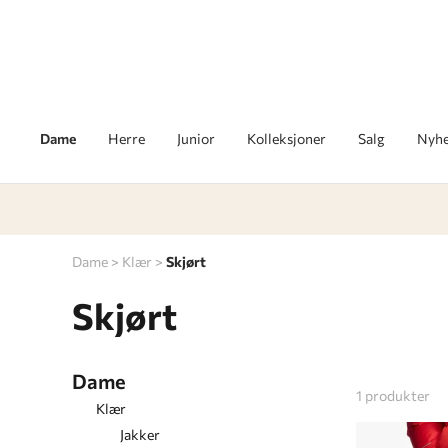
Dame
Herre
Junior
Kolleksjoner
Salg
Nyhe
Dame
Klær
Skjørt
Skjørt
Dame
1
produkter
Klær
Jakker