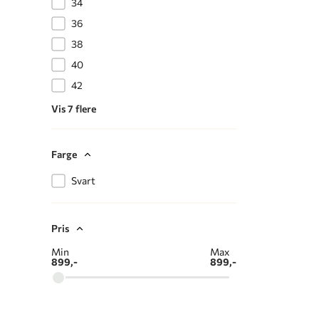
34
36
38
40
42
Vis 7 flere
Farge
Svart
Pris
Min
Max
899,-
899,-