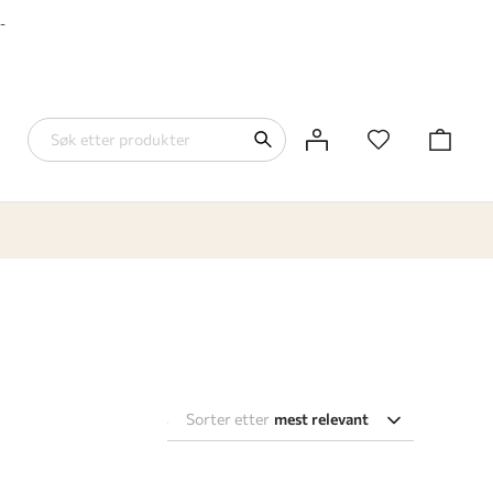
-
Sorter etter
mest relevant