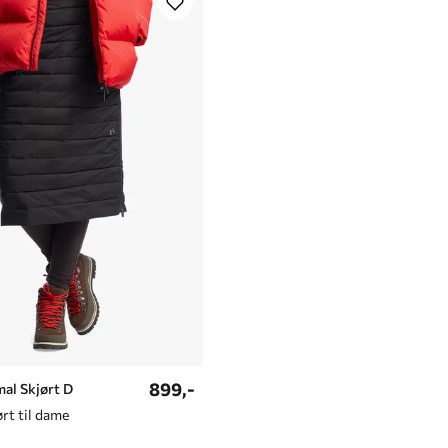
899,-
al Skjørt D
ørt til dame