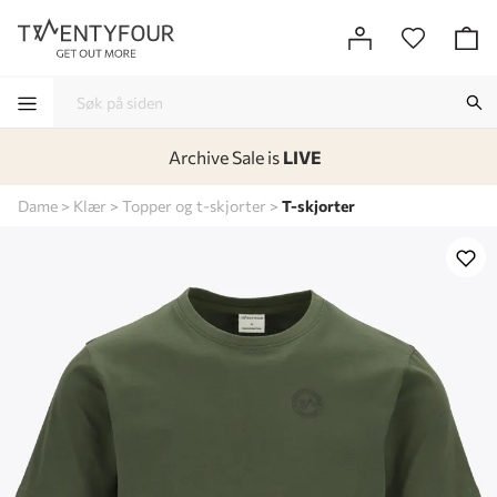
Archive Sale is
LIVE
-
-
-
-
Dame
Klær
Topper og t-skjorter
T-skjorter
Lagt i kurven, utmerket valg!
Til kassen