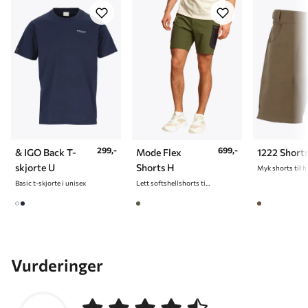
299,-
699,-
& IGO Back T-
Mode Flex
1222 Short
skjorte U
Shorts H
Myk shorts til h
Basic t-skjorte i unisex
Lett softshellshorts til herre
Vurderinger