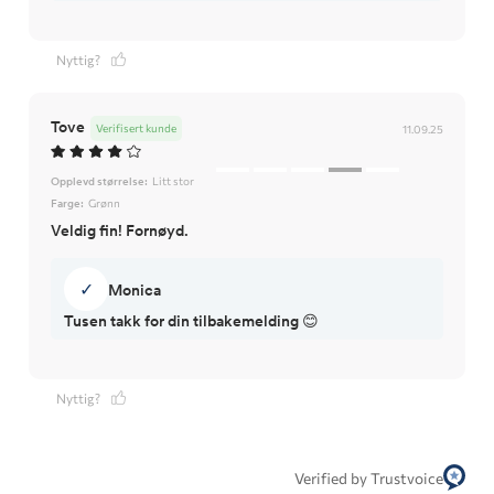
Nyttig?
Tove
Verifisert kunde
11.09.25
Opplevd størrelse:
Litt stor
Farge:
Grønn
Veldig fin! Fornøyd.
✓
Monica
Tusen takk for din tilbakemelding 😊
Nyttig?
Verified by Trustvoice