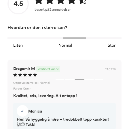
4.5
basert på 2 anmeldelser
Hvordan er den i størrelsen?
Liten
Normal
Stor
Dragomir M
Verifisert kunde
21.07.26
Opplevd størrelse:
Normal
Farge:
Grønn
Kvalitet, pris, levering. Alt er topp !
✓
Monica
Hei! Så hyggelig å høre – tredobbelt topp karakter!
🙌😊 Takk!