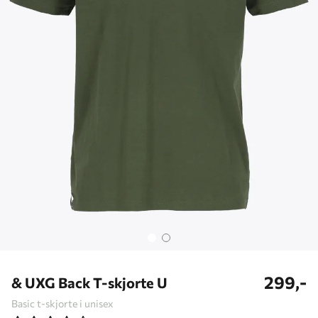
299,-
& UXG Back T-skjorte U
Basic t-skjorte i unisex