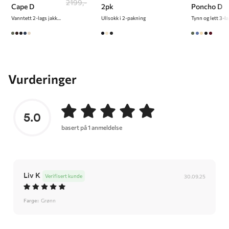
2199,-
Cape D
2pk
Poncho D
Vanntett 2-lags jakke/cape til dame
Ullsokk i 2-pakning
Vurderinger
5.0
basert på 1 anmeldelse
Liv K
Verifisert kunde
30.09.25
Farge:
Grønn