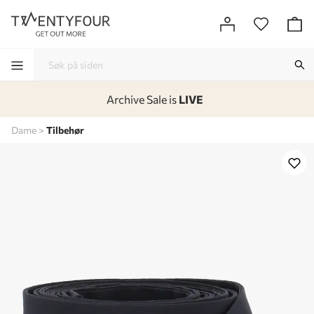
Archive Sale is
LIVE
-
-
-
-
Dame
Tilbehør
Lagt i kurven, utmerket valg!
Til kassen