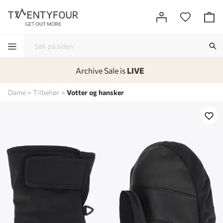
Archive Sale is
LIVE
-
-
-
-
Dame
Tilbehør
Votter og hansker
Lagt i kurven, utmerket valg!
Til kassen