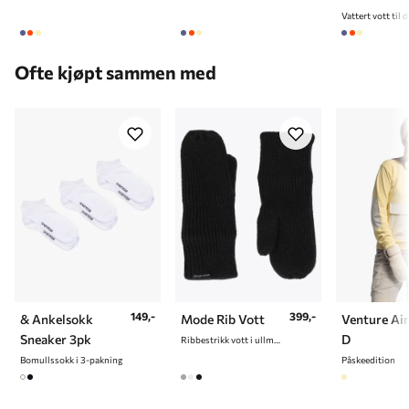
Vattert vott til
Ofte kjøpt sammen med
149,-
399,-
& Ankelsokk
Mode Rib Vott
Venture Ai
Sneaker 3pk
D
Ribbestrikk vott i ullmix til dame
Bomullssokk i 3-pakning
Påskeedition