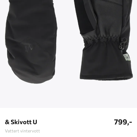
799,-
& Skivott U
Vattert vintervott