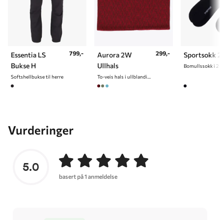
799,-
299,-
Essentia LS
Aurora 2W
Sportsokk 
Bukse H
Ullhals
Bomullssokk i 2
Softshellbukse til herre
To-veis hals i ullblanding
Vurderinger
5.0
basert på 1 anmeldelse