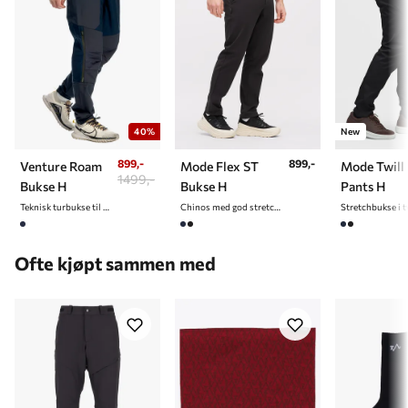
40%
New
899,-
899,-
Venture Roam
Mode Flex ST
Mode Twill
1499,-
Bukse H
Bukse H
Pants H
Teknisk turbukse til herre
Chinos med god stretch til herre
Ofte kjøpt sammen med