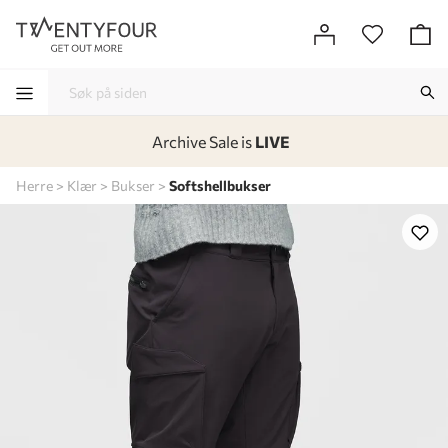
Archive Sale is
LIVE
-
-
-
-
Herre
Klær
Bukser
Softshellbukser
Lagt i kurven, utmerket valg!
Til kassen