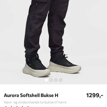
1299,-
Aurora Softshell Bukse H
Vann- og vindavvisende turbukse til herre