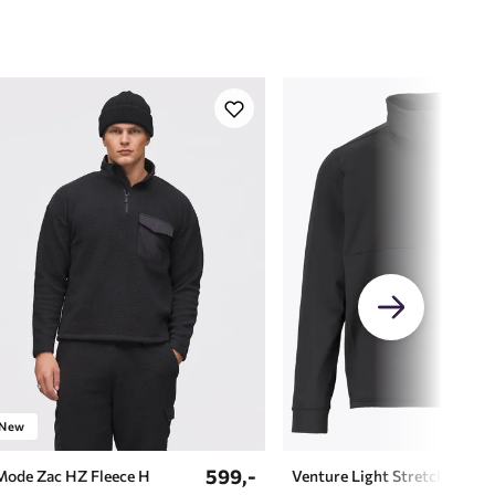
63-171
168-176
172-182
178-187
183-190
186-192
188-195
New
599,-
Mode Zac HZ Fleece H
Venture Light Stretch HZ H