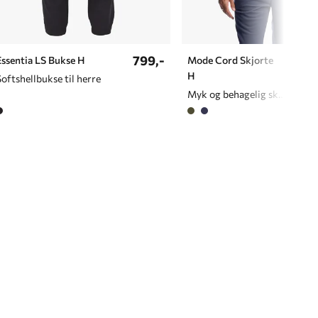
799,-
499
Essentia LS Bukse H
Mode Cord Skjorte
H
Softshellbukse til herre
Myk og behagelig skjorte til herre