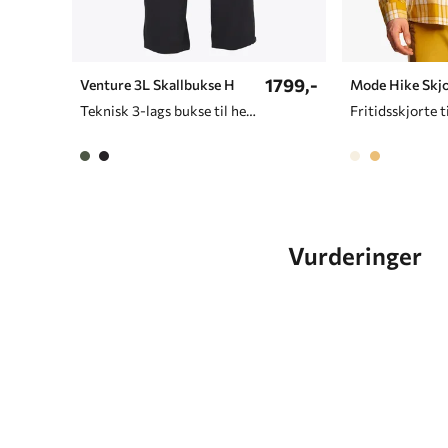
1799,-
Venture 3L Skallbukse H
Mode Hike Skj
Teknisk 3-lags bukse til herre
Fritidsskjorte t
Vurderinger