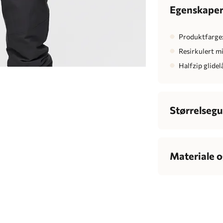
Egenskape
Produktfarge
Resirkulert m
Halfzip glidelå
Størrelsegu
Herre
Bryst
Materiale o
Midje
7
100% resirkulert
Hofte
Innsøm
7