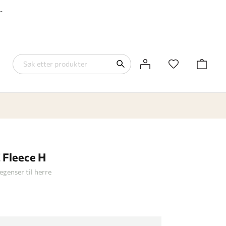
-
 Fleece H
egenser til herre