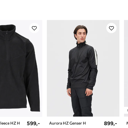
Kroppshøyde
1
599,-
899,-
Fleece HZ H
Aurora HZ Genser H