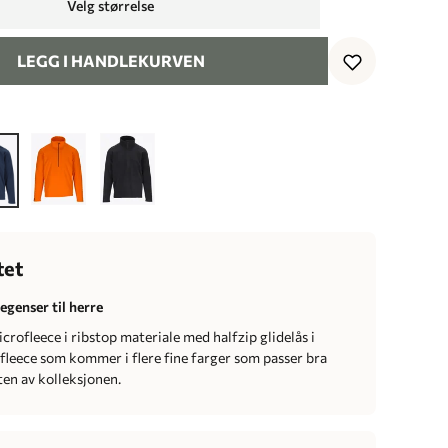
Velg størrelse
LEGG I HANDLEKURVEN
tet
egenser til herre
crofleece i ribstop materiale med halfzip glidelås i
g fleece som kommer i flere fine farger som passer bra
en av kolleksjonen.