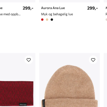
299,-
299,-
ue
Aurora Ana Lue
Ribbestrikket lue med oppbrett
Myk og behagelig lue