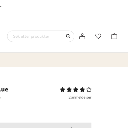
-
Lue
e
2 anmeldelser