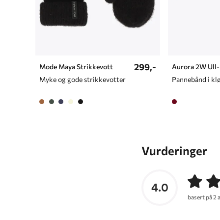
299,-
Mode Maya Strikkevott
Aurora 2W Ull
Myke og gode strikkevotter
Vurderinger
4.0
basert på 2 