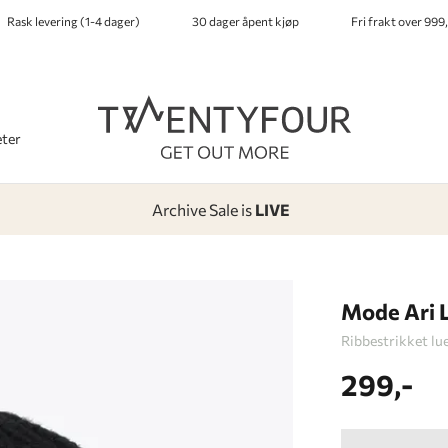
Rask levering (1-4 dager)
30 dager åpent kjøp
Fri frakt over 999,
ter
Archive Sale is
LIVE
-
-
-
-
Lagt i kurven, utmerket valg!
Til kassen
Mode Ari 
Ribbestrikket lu
299,-