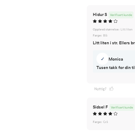
Hidur S
Verifisert kunde
Opplevd størrelse:
Litt liten
Farge:
Blå
Litt liten i str. Ellers b
✓
Monica
Tusen takk for din 
Nyttig?
Sidsel F
Verifisert kunde
Farge:
Grå