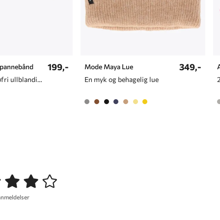
199,-
349,-
-pannebånd
Mode Maya Lue
Pannebånd i kløfri ullblanding
En myk og behagelig lue
anmeldelser