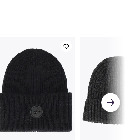
7-80
78-81
79-82
80-83
81-84
82-85
82-86
63-171
168-176
172-182
178-187
183-190
186-192
188-195