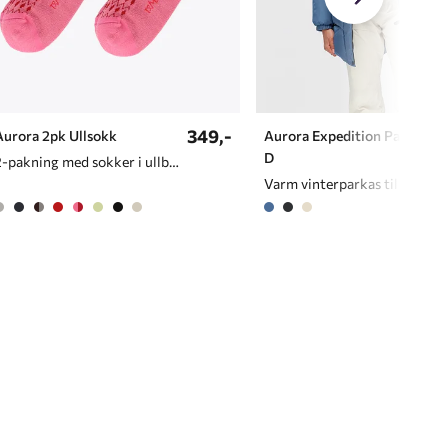
349,-
Aurora 2pk Ullsokk
Aurora Expedition Parka
D
2-pakning med sokker i ullblanding
Varm vinterparkas til dame