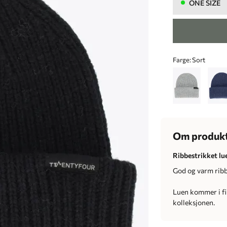
ONE SIZE
Farge:
Sort
Om produk
Ribbestrikket lu
God og varm ribb
Luen kommer i fi
kolleksjonen.