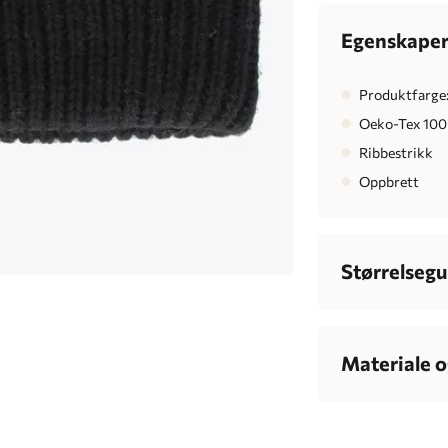
Egenskape
Produktfarge:
Oeko-Tex 100 
Ribbestrikk
Oppbrett
Størrelsegu
Herre
Bryst
Materiale o
Midje
7
60% ull og 40% 
Hofte