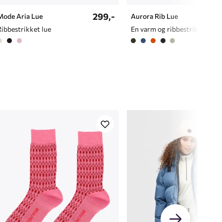
299,-
Mode Aria Lue
Aurora Rib Lue
Ribbestrikket lue
En varm og ribbestrikket lue