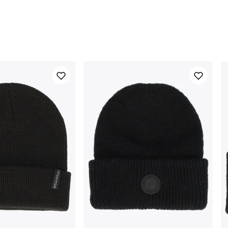
Innsøm
7
Kroppshøyde
1