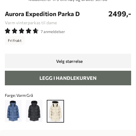
2499,-
Aurora Expedition Parka D
Varm vinterparkas til dame
7 anmeldelser
Fri frakt
Velg størrelse
LEGG I HANDLEKURVEN
Farge:
Varm Grå