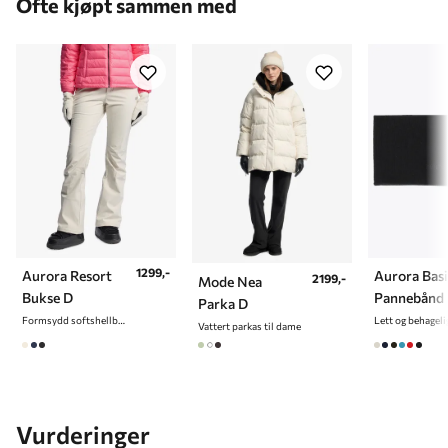
Ofte kjøpt sammen med
1299,-
Aurora Resort
Aurora Bas
2199,-
Mode Nea
Bukse D
Pannebånd
Parka D
Formsydd softshellbukse til dame
Vattert parkas til dame
Vurderinger