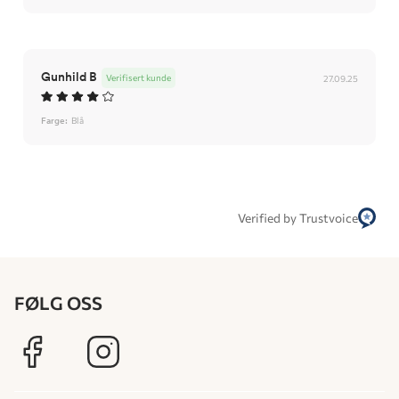
Gunhild B
Verifisert kunde
27.09.25
Farge:
Blå
Verified by Trustvoice
FØLG OSS