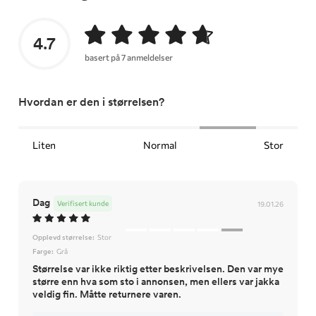
4.7
basert på 7 anmeldelser
Hvordan er den i størrelsen?
Liten
Normal
Stor
Dag
Verifisert kunde
19.01.26
Opplevd størrelse:
Stor
Farge:
Grå
Størrelse var ikke riktig etter beskrivelsen. Den var mye
større enn hva som sto i annonsen, men ellers var jakka
veldig fin. Måtte returnere varen.