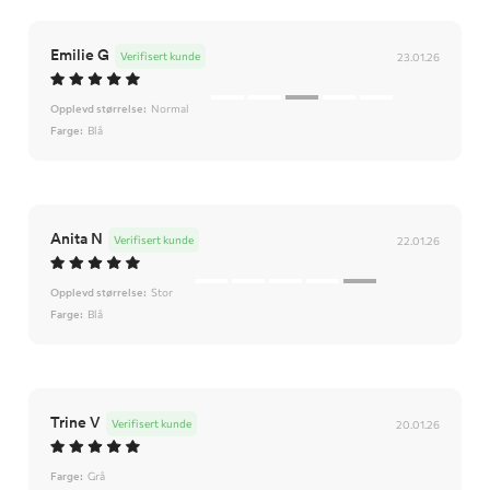
Emilie G
Verifisert kunde
23.01.26
Opplevd størrelse:
Normal
Farge:
Blå
Anita N
Verifisert kunde
22.01.26
Opplevd størrelse:
Stor
Farge:
Blå
Trine V
Verifisert kunde
20.01.26
Farge:
Grå