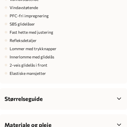
Vindavstøtende
PFC-fri impregnering
SBS glidelåser
Fast hette med justering
Refleksdetaljer
Lommer med trykknapper
Innerlomme med glidelås
2-veis glidelås i front
Elastiske mansjetter
Størrelseguide
Dame
34
36
38
40
42
Bryst
77-85
83-90
88-95
93-100
99-106
Materiale og pleie