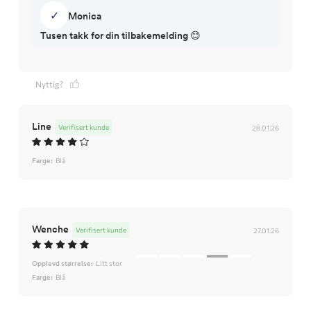
✓
Monica
Nyttig?
Line
Verifisert kunde
28.01.26
Farge:
Blå
Wenche
Verifisert kunde
27.01.26
Opplevd størrelse:
Litt stor
Farge:
Blå