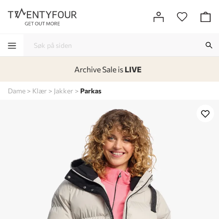
Archive Sale is
LIVE
-
-
-
-
Dame
Klær
Jakker
Parkas
Lagt i kurven, utmerket valg!
Til kassen