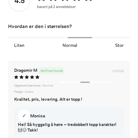
4.5
basert på 2 anmeldelser
Hvordan er den i størrelsen?
Liten
Normal
Stor
Dragomir M
Verifisert kunde
21.07.26
Opplevd størrelse:
Normal
Farge:
Grønn
Kvalitet, pris, levering. Alt er topp !
✓
Monica
Hei! Så hyggelig å høre – tredobbelt topp karakter!
🙌😊 Takk!