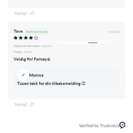
Nyttig?
Tove
Verifisert kunde
11.09.25
Opplevd størrelse:
Litt stor
Farge:
Grønn
Veldig fin! Fornøyd.
✓
Monica
Tusen takk for din tilbakemelding 😊
Nyttig?
Verified by Trustvoice