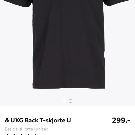
299,-
& UXG Back T-skjorte U
Basic t-skjorte i unisex