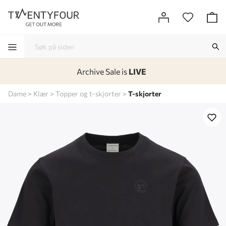
Archive Sale is
LIVE
-
-
-
-
Dame
Klær
Topper og t-skjorter
T-skjorter
Lagt i kurven, utmerket valg!
Til kassen