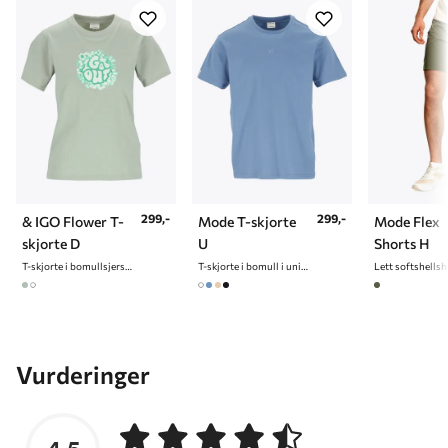
299,-
299,-
& IGO Flower T-
Mode T-skjorte
Mode Flex
skjorte D
U
Shorts H
T-skjorte i bomullsjersey til dame
T-skjorte i bomull i unisex
Vurderinger