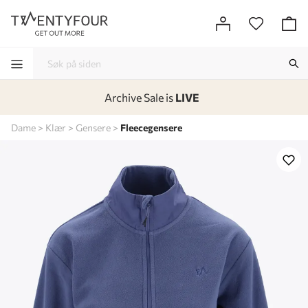
Archive Sale is
LIVE
-
-
-
-
Dame
Klær
Gensere
Fleecegensere
Lagt i kurven, utmerket valg!
Til kassen