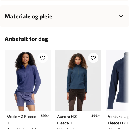
Dame
34
36
38
40
42
Bryst
77-85
83-90
88-95
93-100
99-106
Materiale og pleie
Midje
62-70
68-77
75-83
81-89
87-95
Hovedmateriale: 100% Resirkulert polyester
Kontrastmateriale: 94% Nylon og 6% Spandex
Hofte
86-95
92-100
96-104
100-108
106-114
Anbefalt for deg
Innsøm
72-76
75-79
77-81
79-82
80-83
Kroppshøyde
157-165
163-170
168-177
172-180
174-182
599,-
499,-
Mode HZ Fleece
Aurora HZ
Venture Li
D
Fleece D
Fleece HZ 