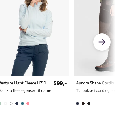
599,-
Venture Light Fleece HZ D
Aurora Shape Cordbukse D
Halfzip fleecegenser til dame
Turbukse i cord og softshellmateriale til dame