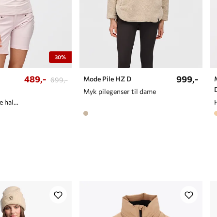
30%
489,-
999,-
Mode Pile HZ D
699,-
Myk pilegenser til dame
Lett microfleece halfzip til dame