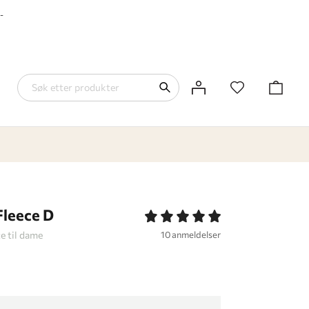
-
leece D
e til dame
10 anmeldelser