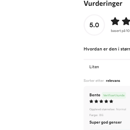
Vurderinger
5.0
basert på 10
Hvordan er den i stør
Liten
Sorter etter
Bente
Verifisert kunde
Opplevd størrelse:
Normal
Farge:
Blå
Super god genser