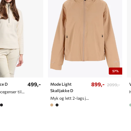
57%
499,-
899,-
ce D
Mode Light
2099,-
Skalljakke D
Myk og lett fleecegenser til dame
Myk og lett 2-lags jakke til dame