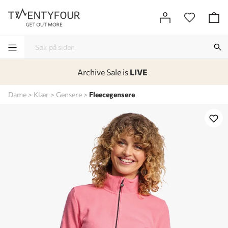
Archive Sale is
LIVE
-
-
-
-
Dame
Klær
Gensere
Fleecegensere
Lagt i kurven, utmerket valg!
Til kassen