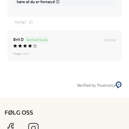
høre at du er fornøyd 😊
Nyttig?
Brit D
Verifisert kunde
09.07.26
Farge:
Hvit
Verified by Trustvoice
FØLG OSS