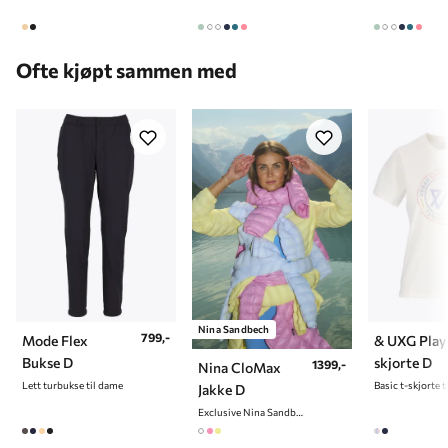
Ofte kjøpt sammen med
Nina Sandbech
799,-
Mode Flex
& UXG Play
Bukse D
skjorte D
1399,-
Nina CloMax
Lett turbukse til dame
Basic t-skjorte 
Jakke D
Exclusive Nina Sandbech Edition