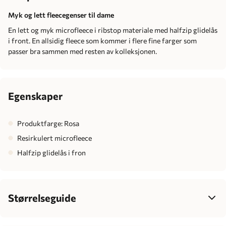
Myk og lett fleecegenser til dame
En lett og myk microfleece i ribstop materiale med halfzip glidelås
i front. En allsidig fleece som kommer i flere fine farger som
passer bra sammen med resten av kolleksjonen.
Egenskaper
Produktfarge: Rosa
Resirkulert microfleece
Halfzip glidelås i fron
Størrelseguide
Dame
34
36
38
40
42