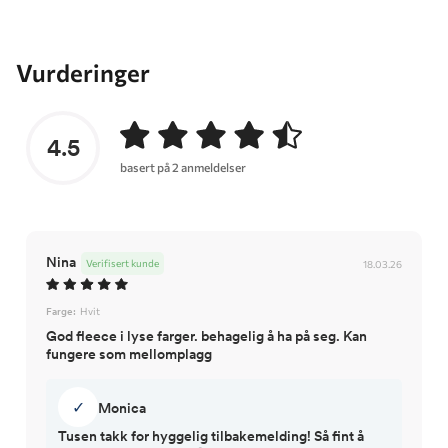
Vurderinger
4.5
basert på 2 anmeldelser
Nina
Verifisert kunde
18.03.26
Farge:
Hvit
God fleece i lyse farger. behagelig å ha på seg. Kan
fungere som mellomplagg
✓
Monica
Tusen takk for hyggelig tilbakemelding! Så fint å