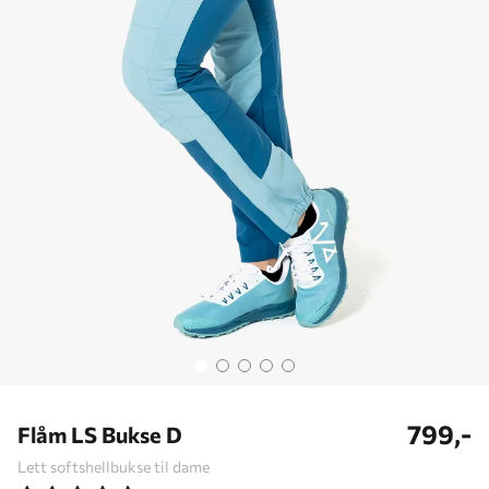
799,-
Flåm LS Bukse D
Lett softshellbukse til dame