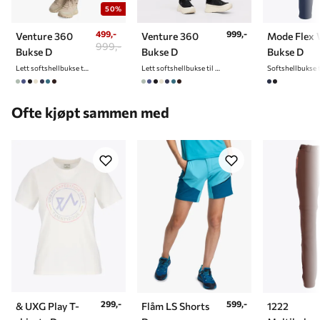
50%
499,-
999,-
Venture 360
Venture 360
Mode Flex
999,-
Bukse D
Bukse D
Bukse D
Lett softshellbukse til dame
Lett softshellbukse til dame
Ofte kjøpt sammen med
299,-
599,-
& UXG Play T-
Flåm LS Shorts
1222