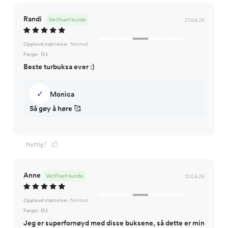
Randi
Verifisert kunde
21.04.26
Opplevd størrelse:
Normal
Farge:
Blå
Beste turbuksa ever :)
✓
Monica
Så gøy å høre 🥰
Nyttig?
Anne
Verifisert kunde
13.04.26
Opplevd størrelse:
Normal
Farge:
Blå
Jeg er superfornøyd med disse buksene, så dette er min