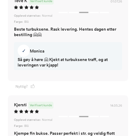
Tove K
Verifisert kunde
01.07.26
Opplevd størrelse:
Normal
Farge:
Blå
Beste turbuksene. Rask levering. Hentes dagen etter
bestilling 🤗🤗
✓
Monica
Så gøy å høre 🤗 Kjekt at turbuksene traff, og at
leveringen var kjapp!
Nyttig?
Kjersti
Verifisert kunde
14.05.26
Opplevd størrelse:
Normal
Farge:
Blå
Kjempe fin bukse. Passer perfekt i str. og veldig flott