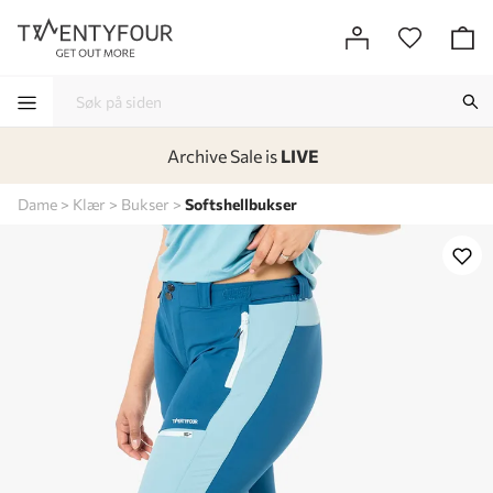
Archive Sale is
LIVE
-
-
-
-
Dame
Klær
Bukser
Softshellbukser
Lagt i kurven, utmerket valg!
Til kassen