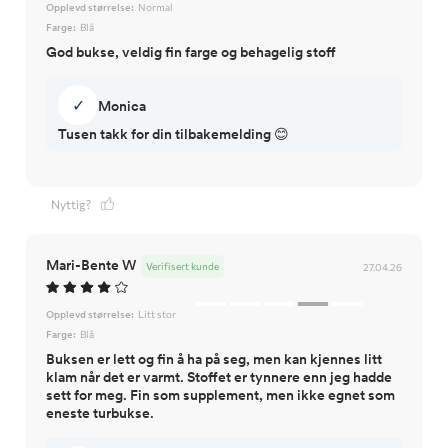
Opplevd størrelse:
Normal
Farge:
Blå
God bukse, veldig fin farge og behagelig stoff
✓
Monica
Tusen takk for din tilbakemelding 😊
Nyttig?
Mari-Bente W
Verifisert kunde
27.04.26
Opplevd størrelse:
Litt stor
Farge:
Blå
Buksen er lett og fin å ha på seg, men kan kjennes litt
klam når det er varmt. Stoffet er tynnere enn jeg hadde
sett for meg. Fin som supplement, men ikke egnet som
eneste turbukse.