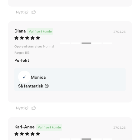
Nyttig?
Diana
Verifisert kunde
27.04.26
Opplevd størrelse:
Normal
Farge:
Blå
Perfekt
✓
Monica
Så fantastisk 😊
Nyttig?
Kari-Anne
Verifisert kunde
27.04.26