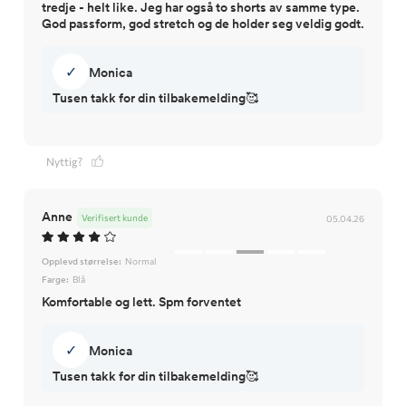
tredje - helt like. Jeg har også to shorts av samme type.
God passform, god stretch og de holder seg veldig godt.
✓
Monica
Tusen takk for din tilbakemelding🥰
Nyttig?
Anne
Verifisert kunde
05.04.26
Opplevd størrelse:
Normal
Farge:
Blå
Komfortable og lett. Spm forventet
✓
Monica
Tusen takk for din tilbakemelding🥰