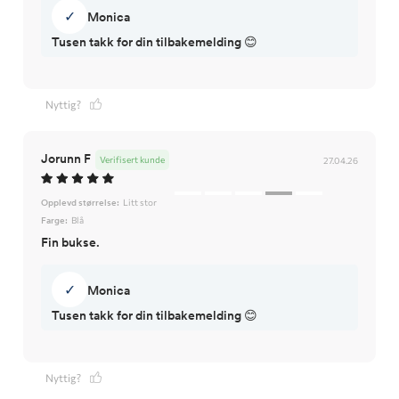
✓
Monica
Tusen takk for din tilbakemelding 😊
Nyttig?
Jorunn F
Verifisert kunde
27.04.26
Opplevd størrelse:
Litt stor
Farge:
Blå
Fin bukse.
✓
Monica
Tusen takk for din tilbakemelding 😊
Nyttig?