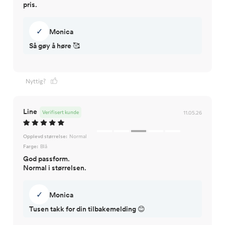
pris.
✓
Monica
Så gøy å høre 🥰
Nyttig?
Line
Verifisert kunde
11.05.26
Opplevd størrelse:
Normal
Farge:
Blå
God passform.
Normal i størrelsen.
✓
Monica
Tusen takk for din tilbakemelding 😊