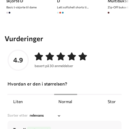
skjorte D
D
Multibukse
Basic t-skjorte til dame
Lett softshell shorts til dame
Zip-Off bukse t
Vurderinger
4.9
basert på 30 anmeldelser
Hvordan er den i størrelsen?
Liten
Normal
Stor
Sorter etter