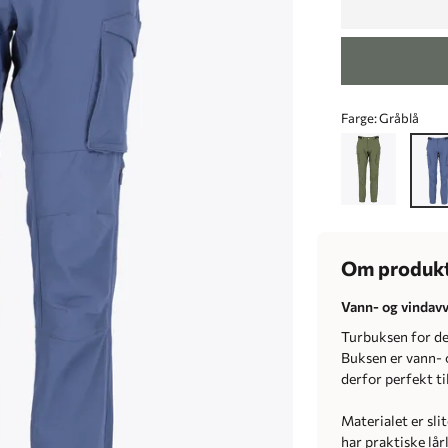
Farge:
Gråblå
Om produk
Vann- og vindavv
Turbuksen for de
Buksen er vann- 
derfor perfekt til
Materialet er sl
har praktiske lå