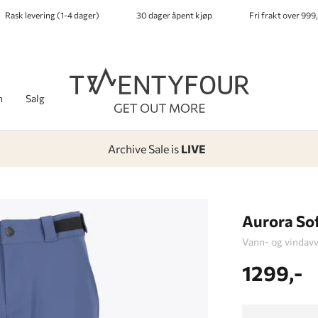
Rask levering (1-4 dager)
30 dager åpent kjøp
Fri frakt over 999,
h
Salg
Archive Sale is
LIVE
-
-
-
-
Lagt i kurven, utmerket valg!
Til kassen
Aurora Sof
Vann- og vindavv
1299,-