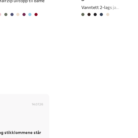
Halfzip ulltopp til dame
Vanntett 2-lags jakke/cape til dame
14.07.26
 og stikklommene står