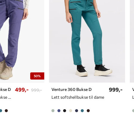
50%
499,-
999,-
ukse D
Venture 360 Bukse D
999,-
Lett softshellbukse til dame
Lett softshellbukse til dame