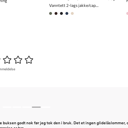
ning
Vanntett 2-lags jakke/cape til dame
anmeldelse
e buksen godt nok før jeg tok den i bruk. Det et ingen glidelåslommer,
ørrelse er bra.