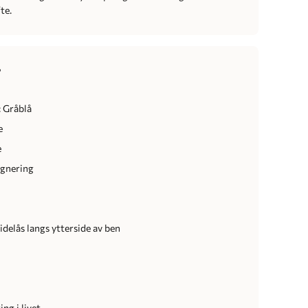
te.
r
 Gråblå
e
e
egnering
r
idelås langs ytterside av ben
r
ng i livet