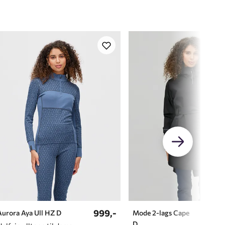
999,-
1299,
Aurora Aya Ull HZ D
Mode 2-lags Cape
D