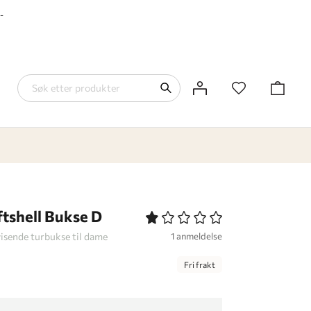
-
tshell Bukse D
isende turbukse til dame
1 anmeldelse
Fri frakt