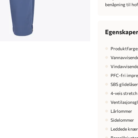
benåpning til hof
Egenskape
Produktfarge:
Vannavvisend
Vindavvisend
PFC-fri impr
SBS glidelåse
4-veis stretch
Ventilasjonsgl
Lårlommer
Sidelommer
Leddede knæ
Borrelåsjusteri