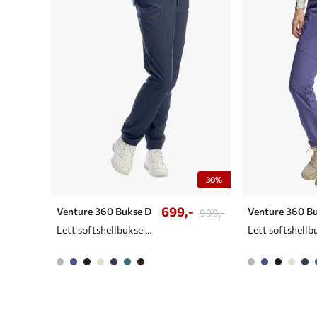
30%
699,-
Venture 360 Bukse D
Venture 360 B
999,-
Lett softshellbukse til dame