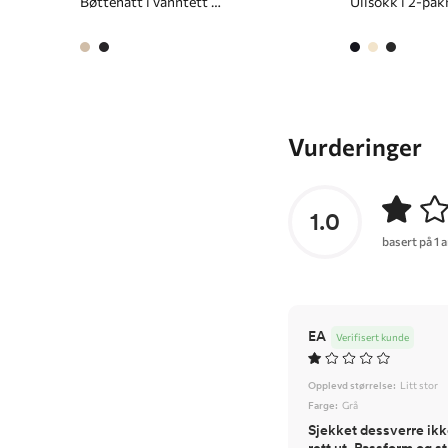
Bøttehatt i vanntett materiale
Ullsokk i 2-pak
Vurderinger
1.0
basert på 1 
EA
Verifisert kunde
Opplevd størrelse:
Litt stor
Farge:
Grå
Sjekket dessverre ikk
rett ut. Passform og st