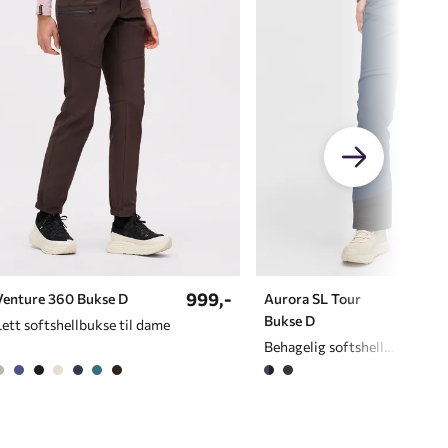
999,-
899,
Venture 360 Bukse D
Aurora SL Tour
Bukse D
Lett softshellbukse til dame
Behagelig softshellbukse til dame