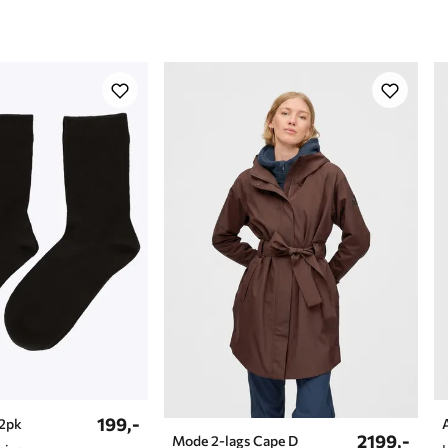
199,-
 2pk
2199,-
Mode 2-lags Cape D