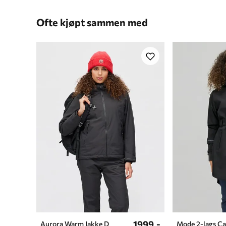
Ofte kjøpt sammen med
1999,-
Aurora Warm Jakke D
Mode 2-lags C