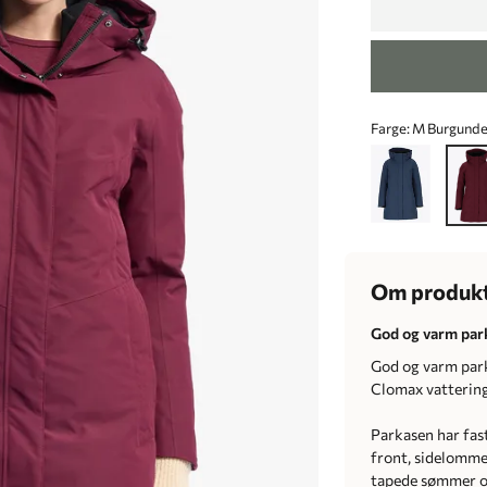
Farge:
M Burgunde
Om produk
God og varm park
God og varm park
Clomax vattering
Parkasen har fast
front, sidelommer
tapede sømmer og