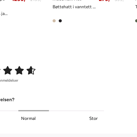
Bøttehatt i vanntett materiale
Vanntett 2-lags jakke/cape til dame
anmeldelser
relsen?
Normal
Stor