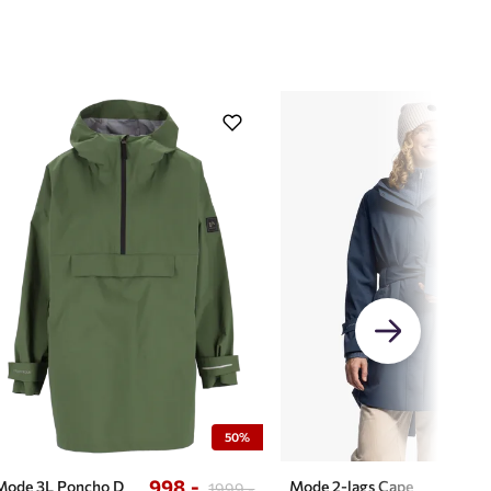
50%
998,-
1299,
Mode 3L Poncho D
Mode 2-lags Cape
1999,-