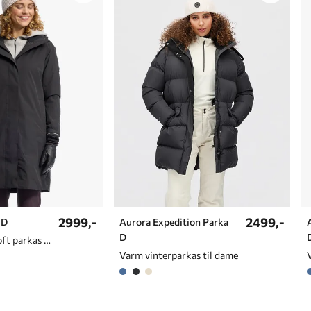
2999,-
2499,-
 D
Aurora Expedition Parka
D
Allsidig Primaloft parkas til dame
Varm vinterparkas til dame