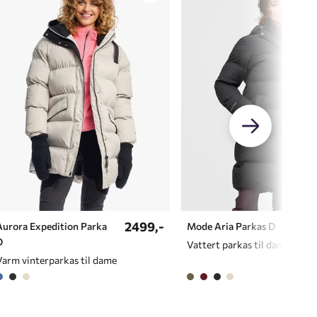
2499,-
Aurora Expedition Parka
Mode Aria Parkas D
D
Vattert parkas til dame
Varm vinterparkas til dame