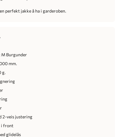
 en perfekt jakke å ha i garderoben.
r
: M Burgunder
5 000 mm.
 g.
egnering
er
ring
r
 2-veis justering
 i front
d glidelås