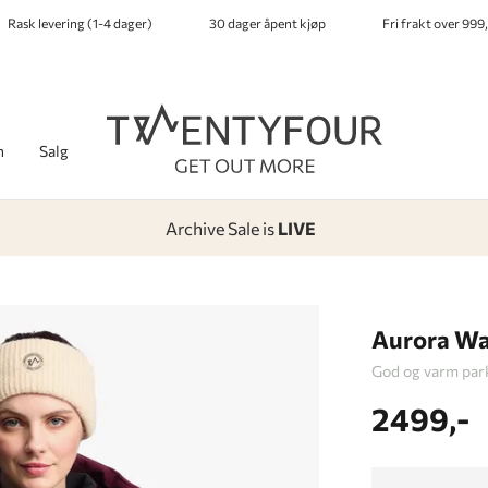
Rask levering (1-4 dager)
30 dager åpent kjøp
Fri frakt over 999,
h
Salg
Archive Sale is
LIVE
-
-
-
-
Lagt i kurven, utmerket valg!
Til kassen
Aurora Wa
God og varm park
2499,-