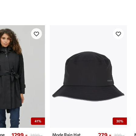
41%
30%
1299,-
279,-
ape
Mode Rain Hat
2199,-
399,-