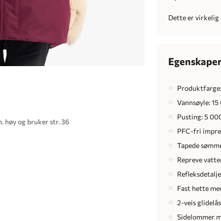
Dette er virkelig
Egenskape
Produktfarge
Vannsøyle: 1
Pusting: 5 000
. høy og bruker str. 36
PFC-fri impr
Tapede sømm
Repreve vatte
Refleksdetalje
Fast hette med
2-veis glidelås
Sidelommer me