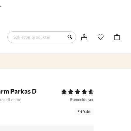
-
rm Parkas D
as til dame
8 anmeldelser
Fri frakt