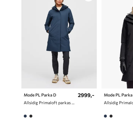
2999,-
Mode PL Parka D
Mode PL Parka
Allsidig Primaloft parkas til dame