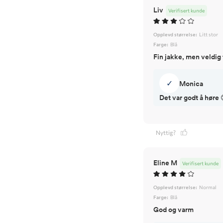
Liv
Verifisert kunde
Opplevd størrelse:
Litt stor
Farge:
Blå
Fin jakke, men veldig 
✓
Monica
Det var godt å høre 
Nyttig?
Eline M
Verifisert kunde
Opplevd størrelse:
Normal
Farge:
Blå
God og varm