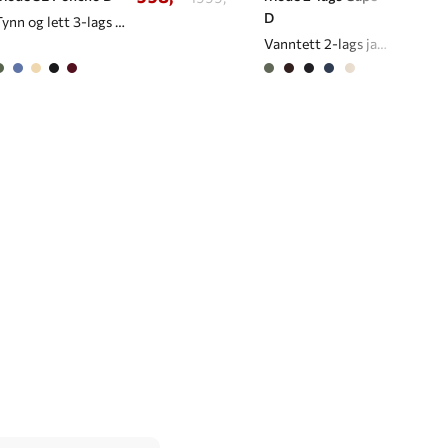
D
Tynn og lett 3-lags poncho til dame
Vanntett 2-lags jakke/cape til dame