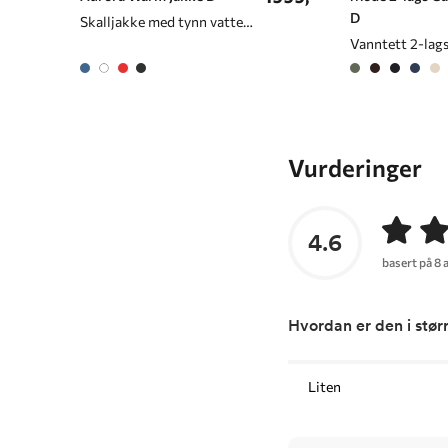
D
Skalljakke med tynn vattering til dame
Vurderinger
4.6
basert på 8 
Hvordan er den i stør
Liten