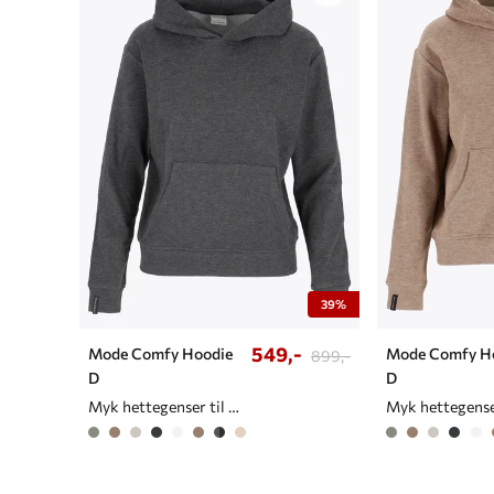
39%
549,-
Mode Comfy Hoodie
Mode Comfy H
899,-
D
D
Myk hettegenser til dame