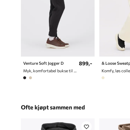
899,-
Venture Soft Jogger D
& Loose Sweat
Myk, komfortabel bukse til dame
Ofte kjøpt sammen med