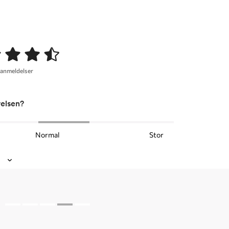
 anmeldelser
relsen?
Normal
Stor