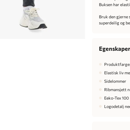
Buksen har elasti
Bruk den gjerne
superdeilig og be
Egenskape
Produktfarge
Elastisk liv m
Sidelommer
Ribmansjett n
Eeko-Tex 100 s
Logodetalj ne