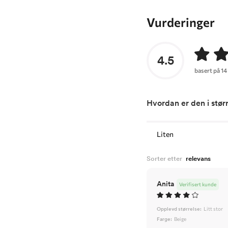
Vurderinger
4.5
basert på 14
Hvordan er den i stør
Liten
Sorter etter
Anita
Verifisert kunde
Opplevd størrelse:
Litt stor
Farge:
Beige