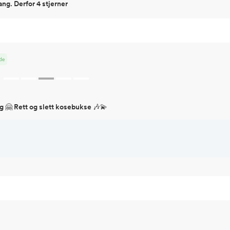
ang. Derfor 4 stjerner
de
 🤗 Rett og slett kosebukse 🎶💫