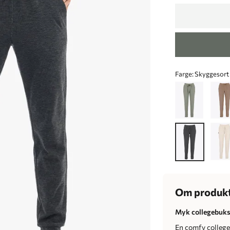
Farge:
Skyggesort
Om produk
Myk collegebuks
En comfy college