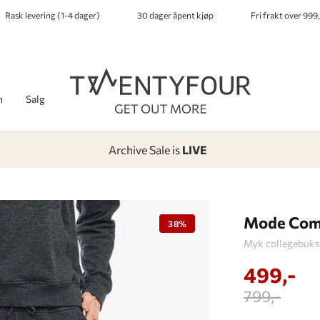
Rask levering (1-4 dager)
30 dager åpent kjøp
Fri frakt over 999,
h
Salg
Archive Sale is
LIVE
-
-
-
-
Lagt i kurven, utmerket valg!
Til kassen
Mode Com
38%
Myk collegebukse
499,-
799,-