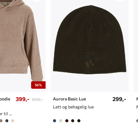
56%
399,-
299,-
oodie
Aurora Basic Lue
899,-
Lett og behagelig lue
Myk hettegenser til dame