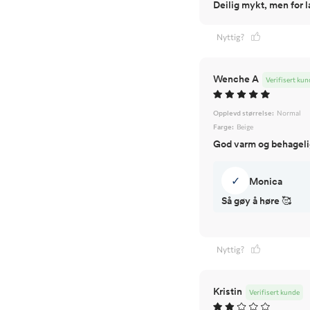
Deilig mykt, men for l
Nyttig?
Wenche A
Verifisert kun
Opplevd størrelse:
Normal
Farge:
Beige
God varm og behagelig
✓
Monica
Så gøy å høre 🥰
Nyttig?
Kristin
Verifisert kunde