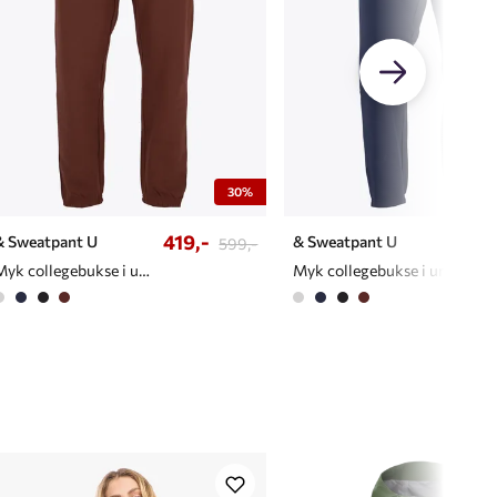
30%
419,-
& Sweatpant U
& Sweatpant U
599,-
Myk collegebukse i unisex
Myk collegebukse i unisex