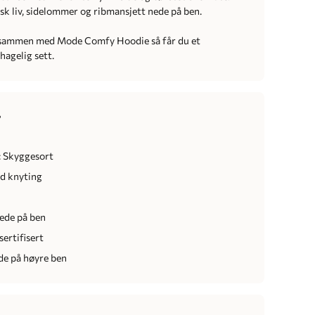
sk liv, sidelommer og ribmansjett nede på ben.
 sammen med Mode Comfy Hoodie så får du et
hagelig sett.
r
: Skyggesort
ed knyting
ede på ben
ertifisert
de på høyre ben