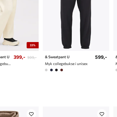
33%
399,-
599,-
pant U
& Sweatpant U
599,-
Komfy, løs collegebukse med vide ben
Myk collegebukse i unisex