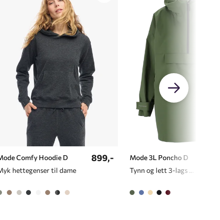
899,-
998,
Mode Comfy Hoodie D
Mode 3L Poncho D
Myk hettegenser til dame
Tynn og lett 3-lags poncho til dame