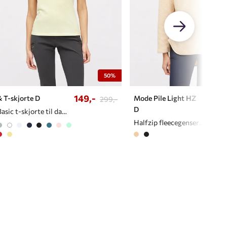
50%
149,-
539
& T-skjorte D
Mode Pile Light HZ
299,-
D
Basic t-skjorte til dame
Halfzip fleecegenser til dame