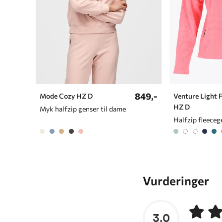
849,-
Mode Cozy HZ D
Venture Light 
HZ D
Myk halfzip genser til dame
Vurderinger
3.0