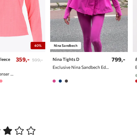
40%
Nina Sandbech
359,-
799,-
Fleece
Nina Tights D
599,-
Exclusive Nina Sandbech Edition
Halfzip fleecegenser til dame