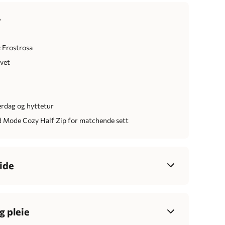
r
 Frostrosa
ivet
erdag og hyttetur
 Mode Cozy Half Zip for matchende sett
ide
34
36
38
40
42
44
46
7-85
83-90
88-95
93-100
99-106
105-112
111-118
g pleie