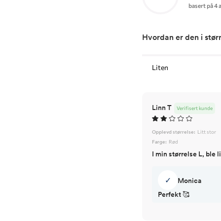
basert på 4 
Hvordan er den i stør
Liten
Linn T
Verifisert kunde
Opplevd størrelse:
Litt stor
Farge:
Rød
I min størrelse L, ble 
✓
Monica
Perfekt 🥰