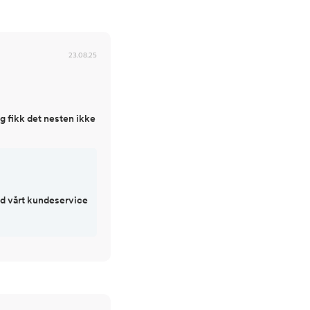
23.08.25
og fikk det nesten ikke
ed vårt kundeservice