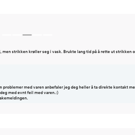
men strikken krøller seg i vask. Brukte lang tid på å rette ut strikken 
n problemer med varen anbefaler jeg deg heller å ta direkte kontakt m
t deg med evnt feil med varen.:)
lbakemeldingen.