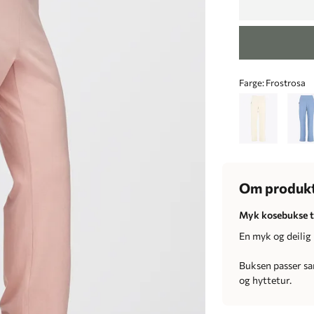
Farge:
Frostrosa
Om produk
Myk kosebukse t
En myk og deilig 
Buksen passer s
og hyttetur.