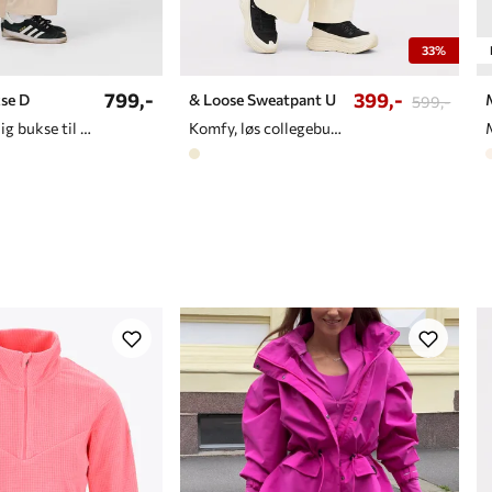
33%
799,-
399,-
se D
& Loose Sweatpant U
599,-
Myk og behagelig bukse til dame
Komfy, løs collegebukse med vide ben