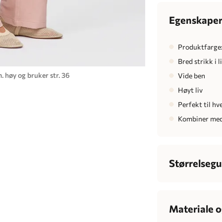
Egenskape
Produktfarge:
Bred strikk i l
. høy og bruker str. 36
Vide ben
Høyt liv
Perfekt til hv
Kombiner med
Størrelsegu
Dame
Bryst
7
Materiale o