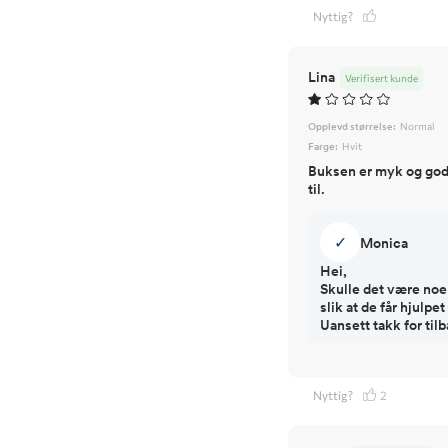
Nyttig?
Lina
Verifisert kunde
Opplevd størrelse:
Normal
Farge:
Hvit
Buksen er myk og god, 
til.
✓
Monica
Hei,
Skulle det være noe
slik at de får hjulpe
Uansett takk for ti
Nyttig?
2