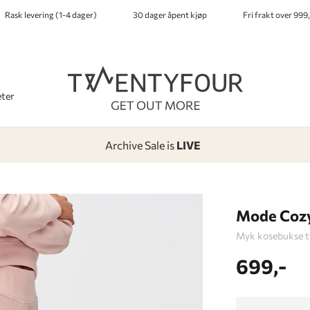
Rask levering (1-4 dager)
30 dager åpent kjøp
Fri frakt over 999,
ter
Archive Sale is
LIVE
-
-
-
-
Lagt i kurven, utmerket valg!
Til kassen
Mode Cozy
Myk kosebukse t
699,-