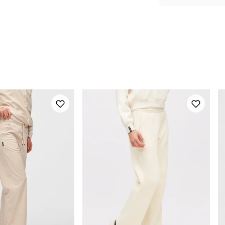
Midje
6
90% polyester o
Hofte
Innsøm
7
Kroppshøyde
1