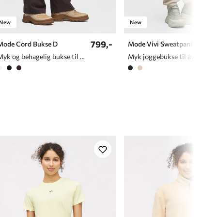
New
New
799,-
Mode Cord Bukse D
Mode Vivi Sweatpant D
Myk og behagelig bukse til dame
Myk joggebukse til avslapning og hverdagsbr