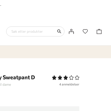
-
 Sweatpant D
il dame
4 anmeldelser