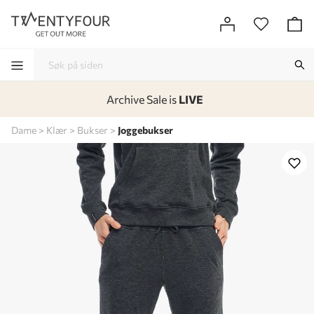
Archive Sale is
LIVE
-
-
-
-
Dame
Klær
Bukser
Joggebukser
Lagt i kurven, utmerket valg!
Til kassen