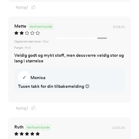
Nyttig?
Mette
Verifisert kunde
12.08.25
Opplevd størrelse:
Stor
Farge:
Hvit
Veldig godt og mykt stoff, men dessverre veldig stor og
lang i størrelse
✓
Monica
Nyttig?
Ruth
Verifisert kunde
23.03.26