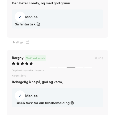
Den heter comfy, og med god grunn
✓
Monica
Så fantastisk 🥰
Nyttig?
Borgny
Verifisert kunde
12.11.25
Opplevd størrelse:
Normal
Farge:
Sort
Behagelig å ha på, god og varm,
✓
Monica
Tusen takk for din tilbakemelding 😊