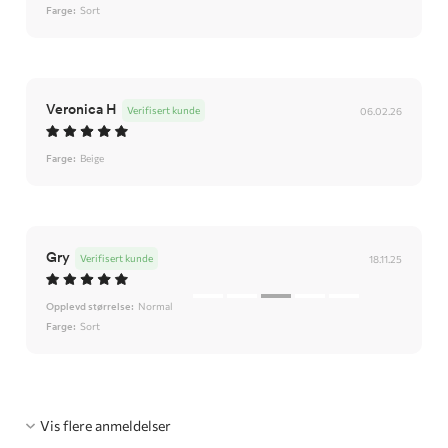
Farge:
Sort
Veronica H
Verifisert kunde
06.02.26
Farge:
Beige
Gry
Verifisert kunde
18.11.25
Opplevd størrelse:
Normal
Farge:
Sort
Vis flere anmeldelser