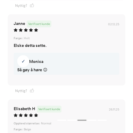
Nyttig?
Janne
Verifisert kunde
02.12.25
Farge:
Hvit
Elske detta sette.
✓
Monica
Så gøy å høre 😊
Nyttig?
Elisabeth H
Verifisert kunde
26.11.25
Opplevd størrelse:
Normal
Farge:
Beige