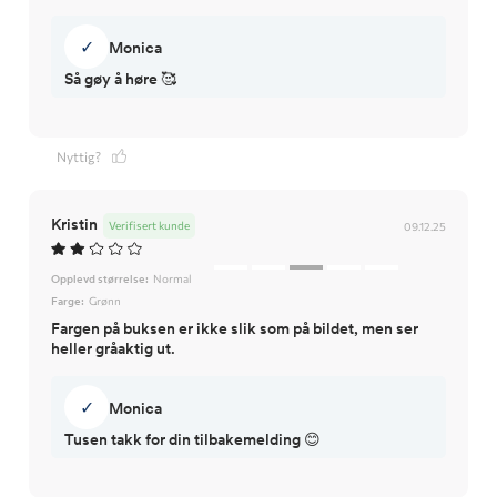
✓
Monica
Så gøy å høre 🥰
Nyttig?
Kristin
Verifisert kunde
09.12.25
Opplevd størrelse:
Normal
Farge:
Grønn
Fargen på buksen er ikke slik som på bildet, men ser
heller gråaktig ut.
✓
Monica
Tusen takk for din tilbakemelding 😊