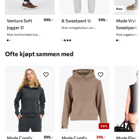
New
899,-
599,-
Venture Soft
& Sweatpant U
Mode Vivi
Jogger D
Sweatpant 
Myk collegebukse i unisex
Myk, komfortabel bukse til dame
Ofte kjøpt sammen med
56%
899,-
399,-
Mode Comfy
Mode Comfy
Mode Flex 