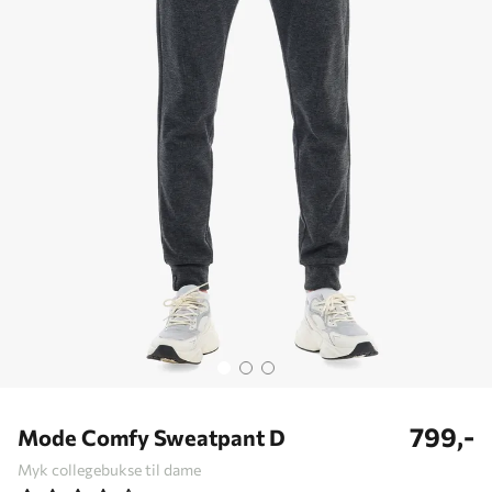
799,-
Mode Comfy Sweatpant D
Myk collegebukse til dame