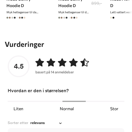
899,-
Hoodie D
Hoodie D
D
Myk hettegenser til dame
Myk hettegenser til dame
Vurderinger
4.5
basert på 14 anmeldelser
Hvordan er den i størrelsen?
Liten
Normal
Stor
Sorter etter