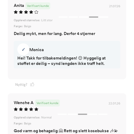
Anita
Verifisert kunde
21.07.26
Opplevd størrelse:
Litt stor
Farge:
Beige
Deilig mykt, men for lang. Derfor 4 stjerner
✓
Monica
Hei! Takk for tilbakemeldingen! 😊 Hyggelig at
stoffet er deilig – synd lengden ikke traff helt.
Nyttig?
Wenche A
Verifisert kunde
22.01.26
Opplevd størrelse:
Normal
Farge:
Beige
God varm og behagelig 🤗 Rett og slett kosebukse 🎶💫