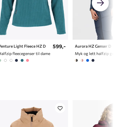
599,-
Venture Light Fleece HZ D
Aurora HZ Genser D
Halfzip fleecegenser til dame
Myk og lett halfzip genser til her