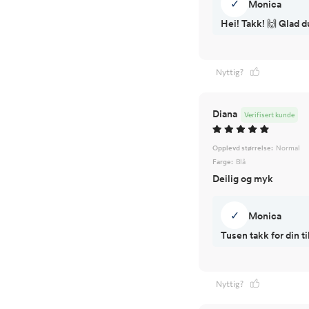
✓
Monica
Hei! Takk! 🙌 Glad d
Nyttig?
Diana
Verifisert kunde
Opplevd størrelse:
Normal
Farge:
Blå
Deilig og myk
✓
Monica
Tusen takk for din 
Nyttig?