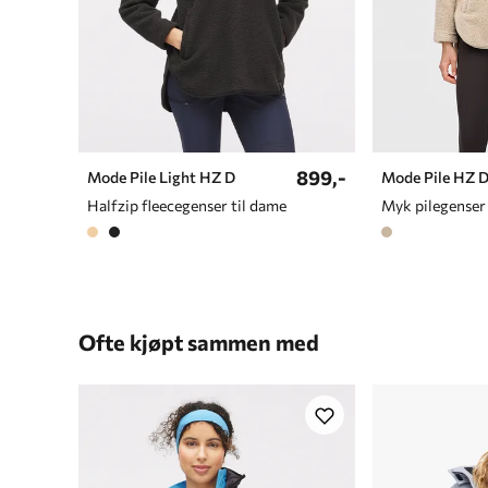
899,-
Mode Pile Light HZ D
Mode Pile HZ 
Halfzip fleecegenser til dame
Myk pilegenser 
Ofte kjøpt sammen med