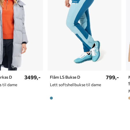
3499,-
799,-
rkas D
Flåm LS Bukse D
 til dame
Lett softshellbukse til dame