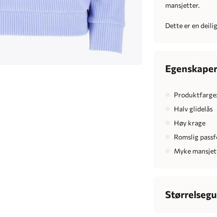
mansjetter.
Dette er en deilig
Egenskape
Produktfarge:
Halv glidelås
Høy krage
Romslig pass
Myke mansjet
Størrelsegu