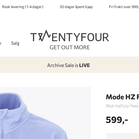
Rask levering (1-4 dager)
30 dager åpent kjøp
Fri frakt over 999,
h
Salg
Archive Sale is
LIVE
-
-
-
-
Lagt i kurven, utmerket valg!
Til kassen
Mode HZ F
Myk halfzip fleec
599,-