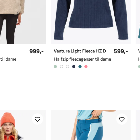
999,-
599,-
D
Venture Light Fleece HZ D
til dame
Halfzip fleecegenser til dame