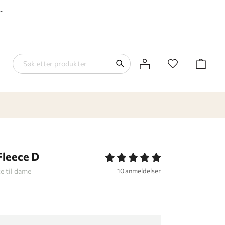
-
leece D
e til dame
10 anmeldelser