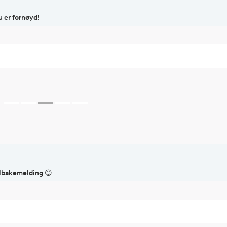
u er fornøyd!
tilbakemelding 😊