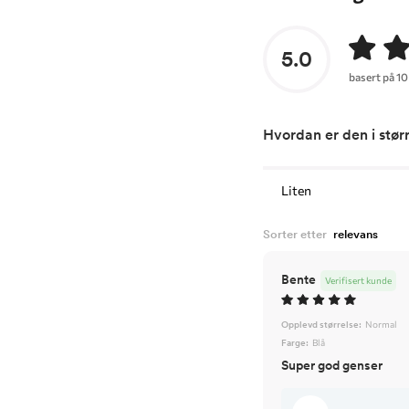
5.0
basert på 10
Hvordan er den i stør
Liten
Sorter etter
Bente
Verifisert kunde
Opplevd størrelse:
Normal
Farge:
Blå
Super god genser