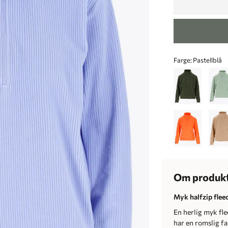
Farge:
Pastellblå
Om produk
Myk halfzip flee
En herlig myk fle
har en romslig f