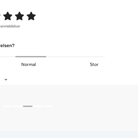
 anmeldelser
relsen?
Normal
Stor