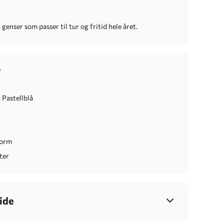
 genser som passer til tur og fritid hele året.
r
 Pastellblå
form
ter
ide