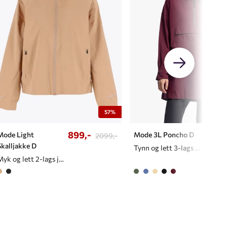
57%
899,-
998,
Mode Light
Mode 3L Poncho D
2099,-
Skalljakke D
Tynn og lett 3-lags poncho til dame
Myk og lett 2-lags jakke til dame