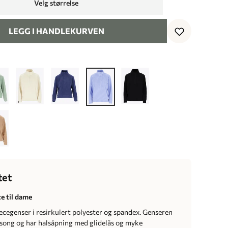
Velg størrelse
LEGG I HANDLEKURVEN
tet
ce til dame
ecegenser i resirkulert polyester og spandex. Genseren
asong og har halsåpning med glidelås og myke