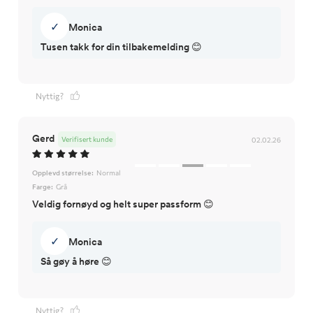
✓
Monica
Nyttig?
Gerd
Verifisert kunde
02.02.26
Opplevd størrelse:
Normal
Farge:
Grå
Veldig fornøyd og helt super passform 😊
✓
Monica
Så gøy å høre 😊
Nyttig?