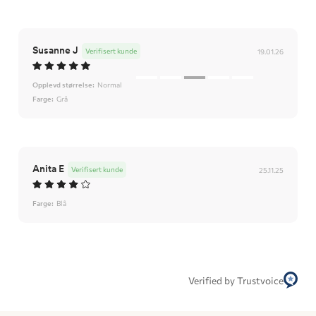
Susanne J
Verifisert kunde
19.01.26
Opplevd størrelse:
Normal
Farge:
Grå
Anita E
Verifisert kunde
25.11.25
Farge:
Blå
Verified by Trustvoice