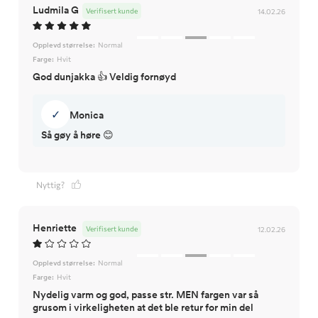
Ludmila G
Verifisert kunde
14.02.26
Opplevd størrelse:
Normal
Farge:
Hvit
God dunjakka 👍 Veldig fornøyd
✓
Monica
Så gøy å høre 😊
Nyttig?
Henriette
Verifisert kunde
12.02.26
Opplevd størrelse:
Normal
Farge:
Hvit
Nydelig varm og god, passe str. MEN fargen var så
grusom i virkeligheten at det ble retur for min del