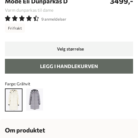
3499,-
Mode Eli Dunparkas D
Varm dunparkas til dame
9 anmeldelser
Fri frakt
Velg størrelse
LEGG I HANDLEKURVEN
Farge:
Gråhvit
Om produktet