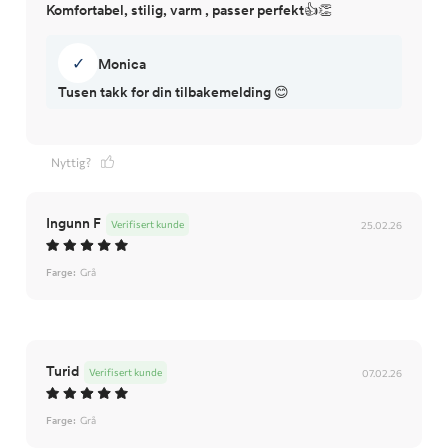
Komfortabel, stilig, varm , passer perfekt👍👏
✓
Monica
Tusen takk for din tilbakemelding 😊
Nyttig?
Ingunn F
Verifisert kunde
25.02.26
Farge:
Grå
Turid
Verifisert kunde
07.02.26
Farge:
Grå