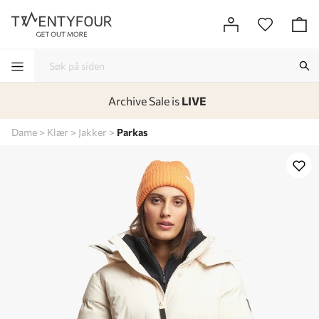
Archive Sale is
LIVE
-
-
-
-
Dame
Klær
Jakker
Parkas
Lagt i kurven, utmerket valg!
Til kassen