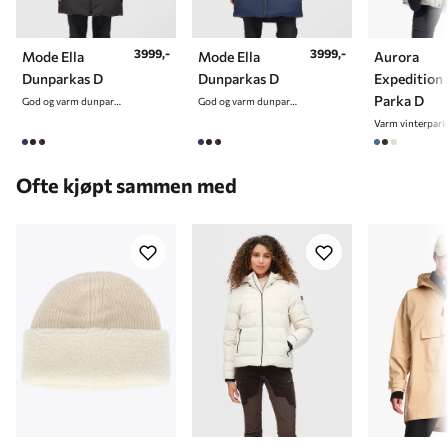
3999,-
3999,-
Mode Ella
Mode Ella
Aurora
Dunparkas D
Dunparkas D
Expedition
Parka D
God og varm dunparkas til dame
God og varm dunparkas til dame
Ofte kjøpt sammen med