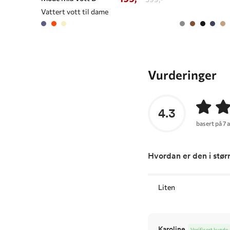
Vattert vott til dame
Vurderinger
4.3
basert på 7 
Hvordan er den i stør
Liten
Karoline
Verifisert kunde