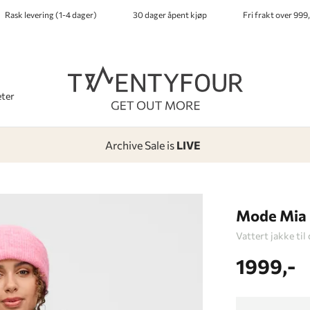
Rask levering (1-4 dager)
30 dager åpent kjøp
Fri frakt over 999,
ter
Archive Sale is
LIVE
-
-
-
-
Lagt i kurven, utmerket valg!
Til kassen
Mode Mia 
Vattert jakke til
1999,-