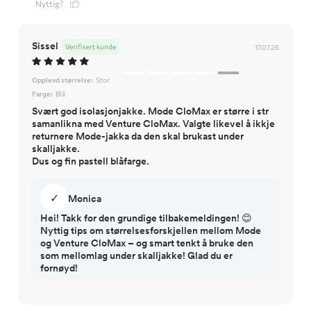
Nyttig?
Sissel
Verifisert kunde
17.07.26
Opplevd størrelse:
Stor
Farge:
Blå
Svært god isolasjonjakke. Mode CloMax er større i str
samanlikna med Venture CloMax. Valgte likevel å ikkje
returnere Mode-jakka da den skal brukast under
skalljakke.
Dus og fin pastell blåfarge.
✓
Monica
Hei! Takk for den grundige tilbakemeldingen! 😊
Nyttig tips om størrelsesforskjellen mellom Mode
og Venture CloMax – og smart tenkt å bruke den
som mellomlag under skalljakke! Glad du er
fornøyd!