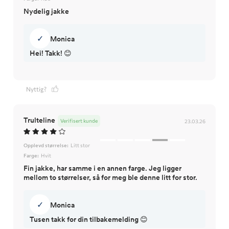
Nydelig jakke
✓
Monica
Hei! Takk! 😊
Nyttig?
Trulteline
Verifisert kunde
23.03.26
Opplevd størrelse:
Litt stor
Farge:
Hvit
Fin jakke, har samme i en annen farge. Jeg ligger
mellom to størrelser, så for meg ble denne litt for stor.
✓
Monica
Tusen takk for din tilbakemelding 😊