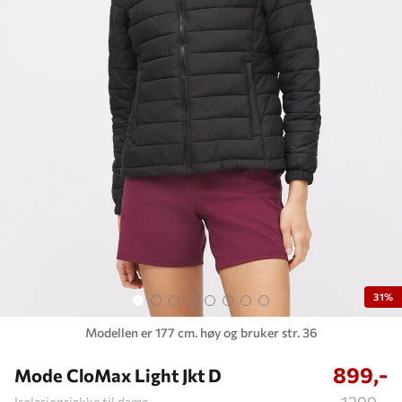
31%
Modellen er 177 cm. høy og bruker str. 36
899,-
Mode CloMax Light Jkt D
1299,-
Isolasjonsjakke til dame