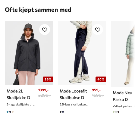
Ofte kjøpt sammen med
39%
40%
1399,-
959,-
Mode 2L
Mode Loosefit
Mode Nea
2299,-
1599,-
Skalljakke D
Skallbukse D
Parka D
2-lags skalljakke til dame
2,5-lags skallbukse til dame