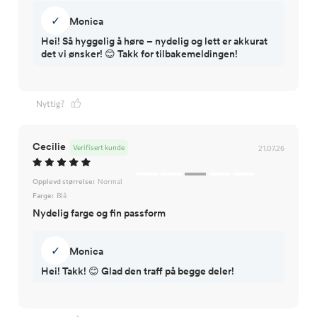
✓
Monica
Hei! Så hyggelig å høre – nydelig og lett er akkurat
det vi ønsker! 😊 Takk for tilbakemeldingen!
Nyttig?
Cecilie
Verifisert kunde
21.07.26
Opplevd størrelse:
Normal
Farge:
Blå
Nydelig farge og fin passform
✓
Monica
Hei! Takk! 😊 Glad den traff på begge deler!