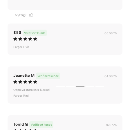
Nyttig?
Eli S
Verifisert kunde
06.08.26
Farge:
Hvit
Jeanette M
Verifisert kunde
04.08.26
Opplevd størrelse:
Normal
Farge:
Rød
Torild G
Verifisert kunde
16.07.26