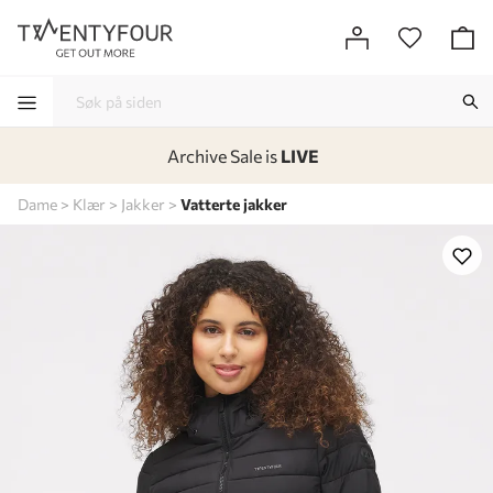
Archive Sale is
LIVE
-
-
-
-
Dame
Klær
Jakker
Vatterte jakker
Lagt i kurven, utmerket valg!
Til kassen