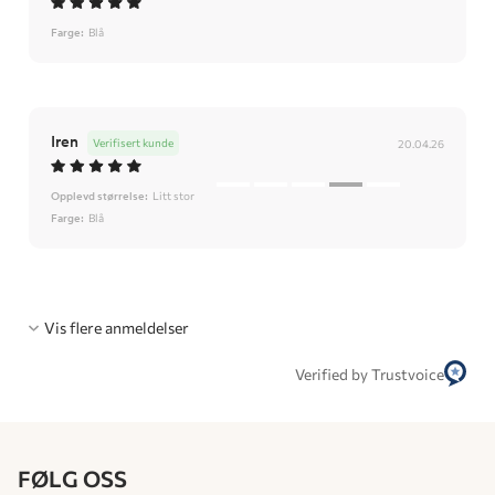
Farge:
Blå
Iren
Verifisert kunde
20.04.26
Opplevd størrelse:
Litt stor
Farge:
Blå
Vis flere anmeldelser
Verified by Trustvoice
FØLG OSS