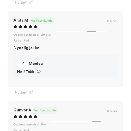
Nyttig?
Anita M
Verifisert kunde
15.07.26
Opplevd størrelse:
Litt stor
Farge:
Rød
Nydelig jakke.
✓
Monica
Hei! Takk! 😊
Nyttig?
Gunvor A
Verifisert kunde
15.07.26
Opplevd størrelse:
Stor
Farge:
Rød