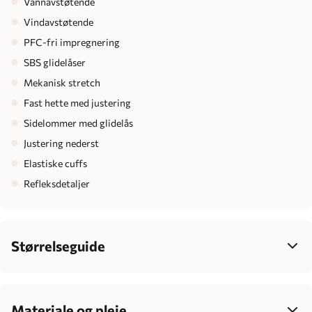
Vannavstøtende
Vindavstøtende
PFC-fri impregnering
SBS glidelåser
Mekanisk stretch
Fast hette med justering
Sidelommer med glidelås
Justering nederst
Elastiske cuffs
Refleksdetaljer
Størrelseguide
Dame
34
36
38
40
42
Bryst
77-85
83-90
88-95
93-100
99-106
Materiale og pleie