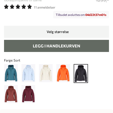
11 anmeldelser
Tilbudet avsluttes om
0
4
d
2
2
t
3
7
m
0
1
s
Velg størrelse
LEGG I HANDLEKURVEN
Farge:
Sort