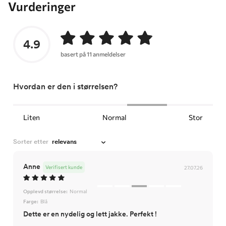
Vurderinger
4.9
basert på 11 anmeldelser
Hvordan er den i størrelsen?
Liten
Normal
Stor
Sorter etter
Anne
Verifisert kunde
27.07.26
Opplevd størrelse:
Normal
Farge:
Blå