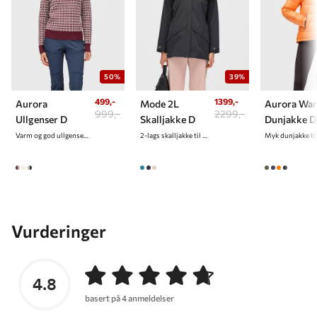
50%
39%
499,-
1399,-
Aurora
Mode 2L
Aurora Wa
999,-
2299,-
Ullgenser D
Skalljakke D
Dunjakke D
Varm og god ullgenser til dame
2-lags skalljakke til dame
Vurderinger
4.8
basert på 4 anmeldelser