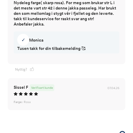
Nydeleg farge( skarp rosa). For meg som brukar str L i
det meste vart str 42 i denne jakka passeleg. Har brukt
den som mellomlag i stygt vêr i fjellet og den leverte.
takk til kundeservice for raskt svar ang str!
Anbefaler jakka.
✓
Monica
Tusen takk for din tilbakemelding 🥰
Nyttig?
Sissel F
Verifisert kunde
07.04.26
Farge:
Rosa