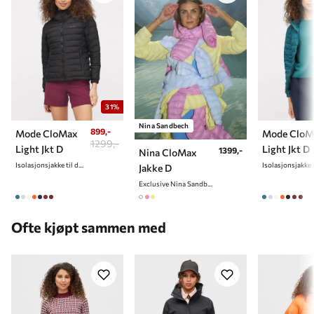
31%
Nina Sandbech
899,-
Mode CloMax
Mode CloM
1299,-
Light Jkt D
Light Jkt D
1399,-
Nina CloMax
Isolasjonsjakke til dame
Jakke D
Exclusive Nina Sandbech Edition
Ofte kjøpt sammen med