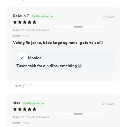
Reidun T
Verifisert kunde
27.03.26
Opplevd størrelse:
Normal
Farge:
Rosa
Veldig fin jakke, både farge og romslig størrelse😊
✓
Monica
Tusen takk for din tilbakemelding 😊
Nyttig?
siss
Verifisert kunde
24.03.26
Opplevd størrelse:
Normal
Farge:
Rosa