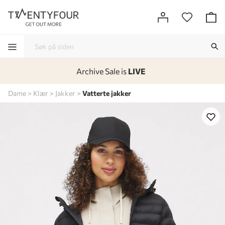
Archive Sale is
LIVE
-
-
-
-
Dame
Klær
Jakker
Vatterte jakker
Lagt i kurven, utmerket valg!
Til kassen