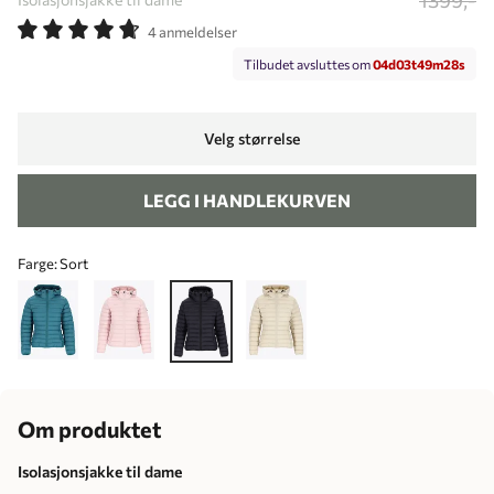
4 anmeldelser
Tilbudet avsluttes om
0
4
d
0
3
t
4
9
m
2
8
s
Velg størrelse
LEGG I HANDLEKURVEN
Farge:
Sort
Om produktet
Isolasjonsjakke til dame