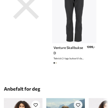
impregnere før plagget tas i bruk.
Klar for
fjelltur
1399,-
Venture Skallbukse
D
Teknisk 2-lags bukse til dame
Anbefalt for deg