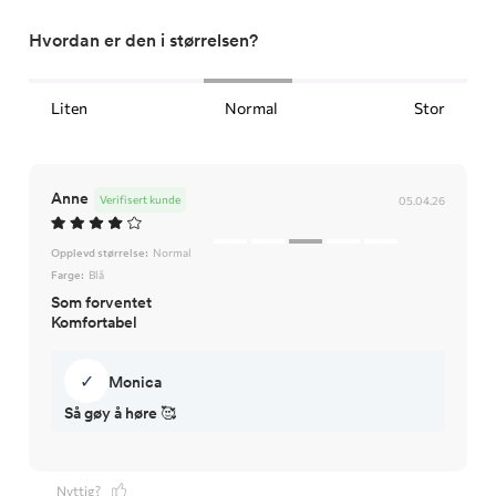
Hvordan er den i størrelsen?
Liten
Normal
Stor
Anne
Verifisert kunde
05.04.26
Opplevd størrelse:
Normal
Farge:
Blå
Som forventet
Komfortabel
✓
Monica
Så gøy å høre 🥰
Nyttig?