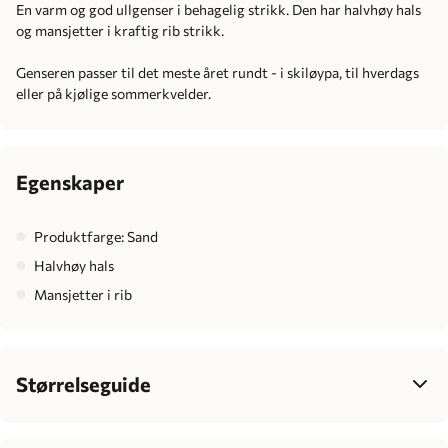
En varm og god ullgenser i behagelig strikk. Den har halvhøy hals
og mansjetter i kraftig rib strikk.
Genseren passer til det meste året rundt - i skiløypa, til hverdags
eller på kjølige sommerkvelder.
Egenskaper
Produktfarge: Sand
Halvhøy hals
Mansjetter i rib
Størrelseguide
Dame
34
36
38
40
42