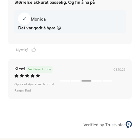
Størrelse akkurat passelig. Og fin å ha på
✓
Monica
Det var godt å høre 😊
Nyttig?
Kirsti
Verifisert kunde
03.10.25
Opplevd størrelse:
Normal
Farge:
Rød
Verified by Trustvoice