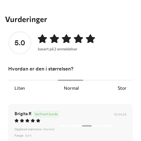
Vurderinger
5.0
basert på 2 anmeldelser
Hvordan er den i størrelsen?
Liten
Normal
Stor
Brigita R
Verifisert kunde
10.04.26
Opplevd størrelse:
Normal
Farge:
Sort