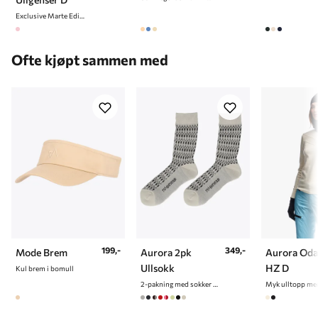
Exclusive Marte Edition
Ofte kjøpt sammen med
199,-
349,-
Mode Brem
Aurora 2pk
Aurora Oda
Ullsokk
HZ D
Kul brem i bomull
2-pakning med sokker i ullblanding