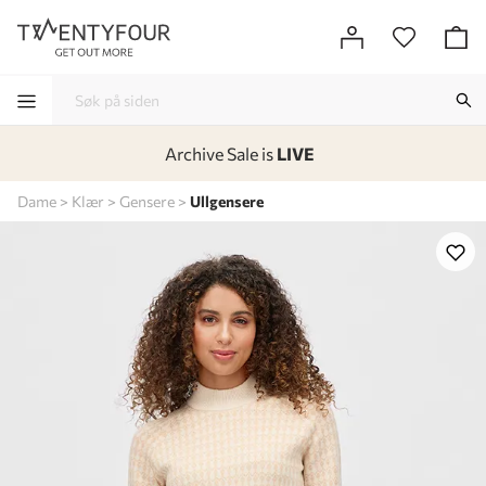
Archive Sale is
LIVE
-
-
-
-
Dame
Klær
Gensere
Ullgensere
Lagt i kurven, utmerket valg!
Til kassen