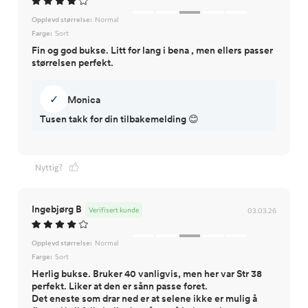
Opplevd størrelse:
Normal
Farge:
Sort
Fin og god bukse. Litt for lang i bena , men ellers passer
størrelsen perfekt.
✓
Monica
Tusen takk for din tilbakemelding 😊
Nyttig?
Ingebjørg B
Verifisert kunde
03.03.26
Opplevd størrelse:
Normal
Farge:
Sort
Herlig bukse. Bruker 40 vanligvis, men her var Str 38
perfekt. Liker at den er sånn passe foret.
Det eneste som drar ned er at selene ikke er mulig å