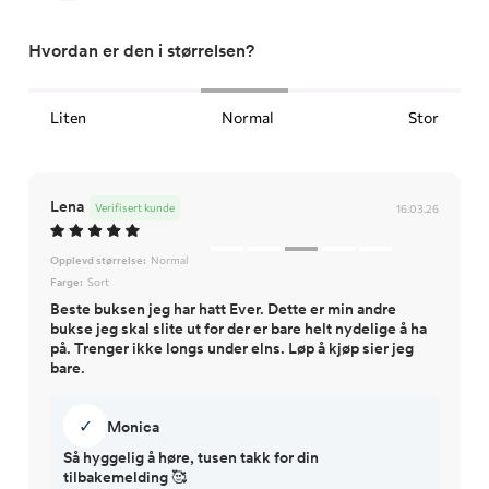
Hvordan er den i størrelsen?
Liten
Normal
Stor
Lena
Verifisert kunde
16.03.26
Opplevd størrelse:
Normal
Farge:
Sort
Beste buksen jeg har hatt Ever. Dette er min andre
bukse jeg skal slite ut for der er bare helt nydelige å ha
på. Trenger ikke longs under elns. Løp å kjøp sier jeg
bare.
✓
Monica
Så hyggelig å høre, tusen takk for din
tilbakemelding 🥰