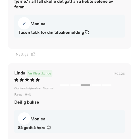
fjerne/ i all fall skulle det gått an å hekte selene av
foran.
✓
Monica
Tusen takk for din tilbakemelding 🥰
Nyttig?
Linda
Verifisert kunde
17.02.26
Opplevd størrelse:
Normal
Farge:
Hvit
✓
Monica
Så godt å høre 😊