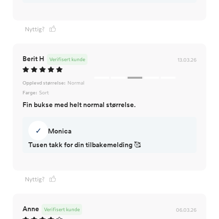
Nyttig?
Berit H
Verifisert kunde
13.03.26
Opplevd størrelse:
Normal
Farge:
Sort
Fin bukse med helt normal størrelse.
✓
Monica
Tusen takk for din tilbakemelding 🥰
Nyttig?
Anne
Verifisert kunde
06.03.26