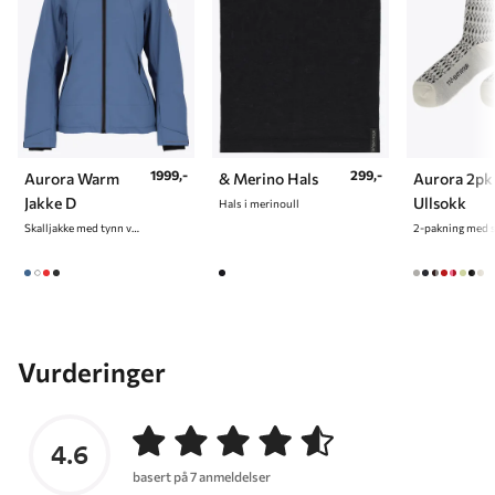
1999,-
299,-
Aurora Warm
& Merino Hals
Aurora 2pk
Jakke D
Ullsokk
Hals i merinoull
Skalljakke med tynn vattering til dame
Vurderinger
4.6
basert på 7 anmeldelser