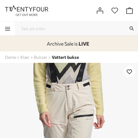
Archive Sale is
LIVE
-
-
-
-
Dame
Klær
Bukser
Vattert bukse
Lagt i kurven, utmerket valg!
Til kassen