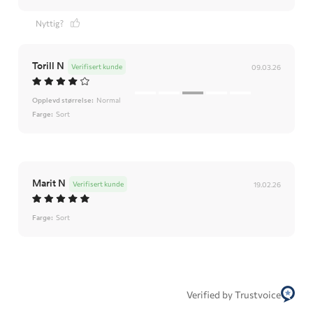
Nyttig?
Torill N
Verifisert kunde
09.03.26
Opplevd størrelse:
Normal
Farge:
Sort
Marit N
Verifisert kunde
19.02.26
Farge:
Sort
Verified by Trustvoice