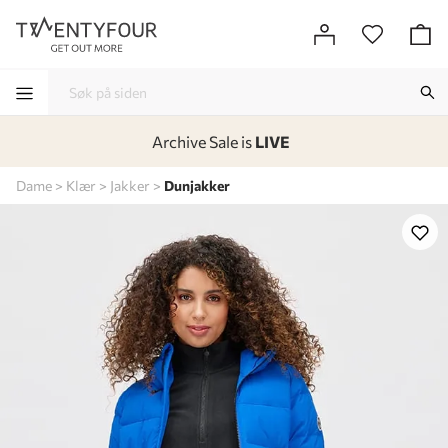
Archive Sale is
LIVE
-
-
-
-
Dame
Klær
Jakker
Dunjakker
Lagt i kurven, utmerket valg!
Til kassen