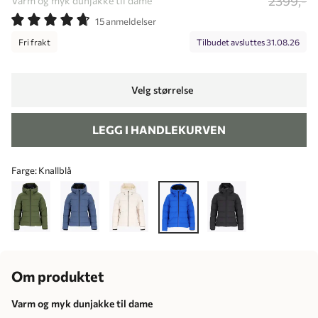
2399,-
Varm og myk dunjakke til dame
15 anmeldelser
Fri frakt
Tilbudet avsluttes
31.08.26
Velg størrelse
LEGG I HANDLEKURVEN
Farge:
Knallblå
Om produktet
Varm og myk dunjakke til dame