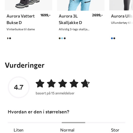
1699,-
2699,-
Aurora Ulls
Aurora Vattert
Aurora 3L
Bukse D
Skalljakke D
Ullundertøy til
Vinterbukse til dame
Allsidig 3-lags skalljakke til dame
Vurderinger
4.7
basert på 15 anmeldelser
Hvordan er den i størrelsen?
Liten
Normal
Stor