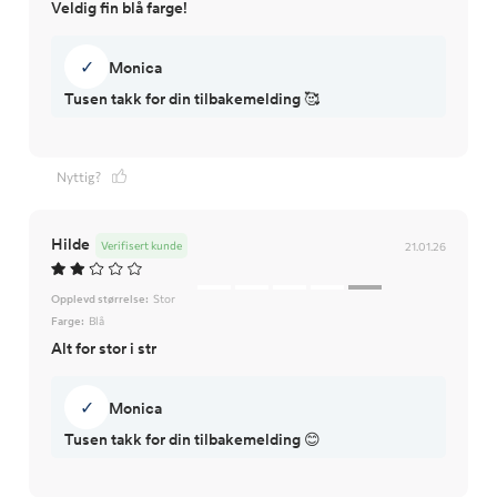
Veldig fin blå farge!
✓
Monica
Tusen takk for din tilbakemelding 🥰
Nyttig?
Hilde
Verifisert kunde
21.01.26
Opplevd størrelse:
Stor
Farge:
Blå
Alt for stor i str
✓
Monica
Tusen takk for din tilbakemelding 😊