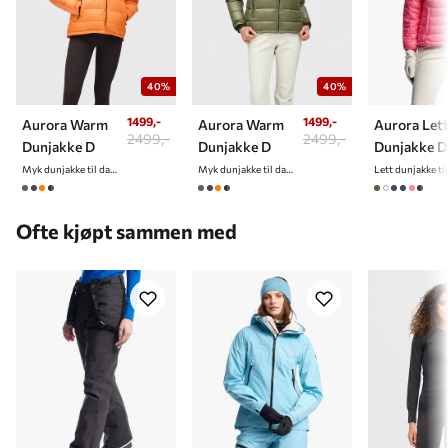
impregnere før plagget tas i bruk.
40%
40%
1499,-
1499,-
Aurora Warm
Aurora Warm
Aurora Let
2499,-
2499,-
Dunjakke D
Dunjakke D
Dunjakke D
Myk dunjakke til dame
Myk dunjakke til dame
Ofte kjøpt sammen med