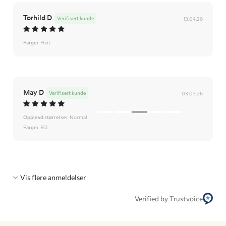
Torhild D
Verifisert kunde
13.04.26
Farge:
Hvit
May D
Verifisert kunde
03.03.26
Opplevd størrelse:
Normal
Farge:
Blå
Vis flere anmeldelser
Verified by Trustvoice