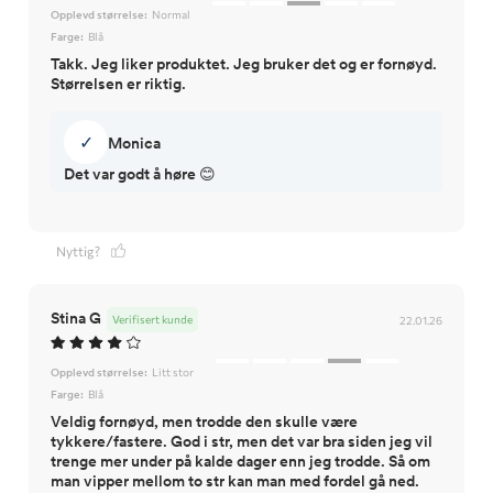
Opplevd størrelse:
Normal
Farge:
Blå
Takk. Jeg liker produktet. Jeg bruker det og er fornøyd.
Størrelsen er riktig.
✓
Monica
Det var godt å høre 😊
Nyttig?
Stina G
Verifisert kunde
22.01.26
Opplevd størrelse:
Litt stor
Farge:
Blå
Veldig fornøyd, men trodde den skulle være
tykkere/fastere. God i str, men det var bra siden jeg vil
trenge mer under på kalde dager enn jeg trodde. Så om
man vipper mellom to str kan man med fordel gå ned.