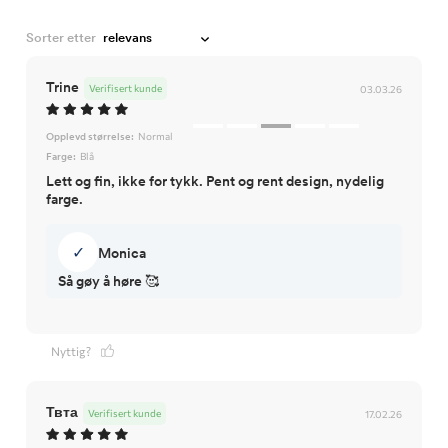
Sorter etter
Trine
Verifisert kunde
03.03.26
Opplevd størrelse:
Normal
Farge:
Blå
Lett og fin, ikke for tykk. Pent og rent design, nydelig
farge.
✓
Monica
Så gøy å høre 🥰
Nyttig?
Твта
Verifisert kunde
17.02.26