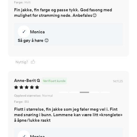
Farge:
Hvit
Fin jakke, fin farge og passe tykk. God fasong med
mulighet for stramming nede. Anbefales😊
✓
Monica
Så gøy å høre 😊
Nyttig?
Anne-Berit G
Verifisert kunde
14.11.25
Opplevd størrelse:
Normal
Farge:
Blå
Flott i størrelse, fin jakke som jeg føler meg vel i. Fint
med snøring i bunn. Lommene kan være litt «kronglete»
å åpne/lukke raskt
✓
Monica