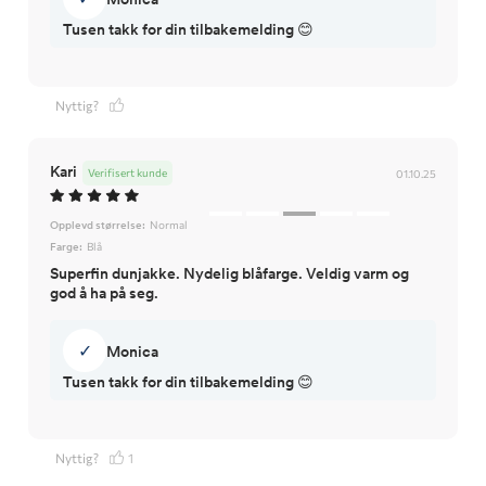
Nyttig?
Kari
Verifisert kunde
01.10.25
Opplevd størrelse:
Normal
Farge:
Blå
Superfin dunjakke. Nydelig blåfarge. Veldig varm og
god å ha på seg.
✓
Monica
Tusen takk for din tilbakemelding 😊
Nyttig?
1