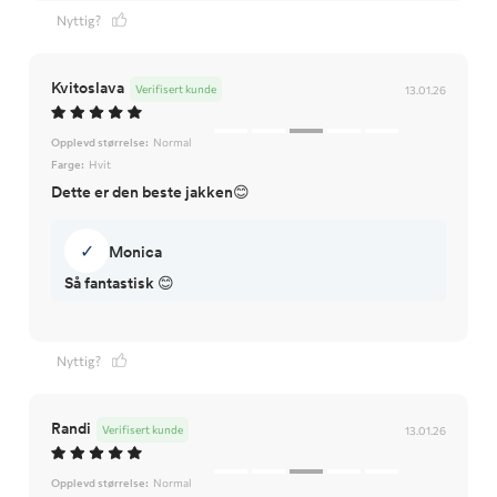
Nyttig?
Kvitoslava
Verifisert kunde
13.01.26
Opplevd størrelse:
Normal
Farge:
Hvit
Dette er den beste jakken😊
✓
Monica
Så fantastisk 😊
Nyttig?
Randi
Verifisert kunde
13.01.26
Opplevd størrelse:
Normal