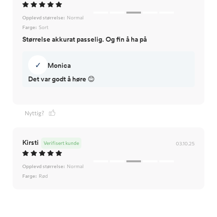
Opplevd størrelse:
Normal
Farge:
Sort
Størrelse akkurat passelig. Og fin å ha på
✓
Monica
Det var godt å høre 😊
Nyttig?
Kirsti
Verifisert kunde
03.10.25
Opplevd størrelse:
Normal
Farge:
Rød