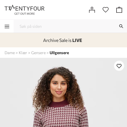
Archive Sale is
LIVE
-
-
-
-
Dame
Klær
Gensere
Ullgensere
Lagt i kurven, utmerket valg!
Til kassen