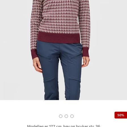
50%
Modellen er 177 cm. høy og bruker str. 36