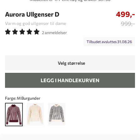
499,-
Aurora Ullgenser D
999,-
Varm og god ullgenser til dame
2 anmeldelser
Tilbudet avsluttes
31.08.26
Velg størrelse
LEGG I HANDLEKURVEN
Farge:
M Burgunder