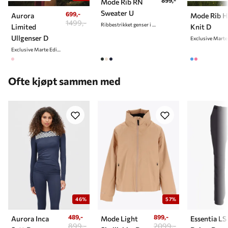
Mode Rib RN
Sweater U
699,-
Aurora
Mode Rib 
1499,-
Ribbestrikket genser i ullblanding
Limited
Knit D
Ullgenser D
Exclusive Marte Edition
Ofte kjøpt sammen med
46%
57%
489,-
899,-
Aurora Inca
Mode Light
Essentia LS
899,-
2099,-