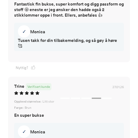
Fantastisk fin bukse, super komfort og digg passform og
stoff 🤩 eneste er jeg ønsker den hadde også 2
stikklommer oppe i front. Ellers, anbefales 👍
✓
Monica
Tusen takk for din tilbakemelding, og så gøy å høre
🥰
Nyttig?
Trine
Verifisert kunde
27.01.26
Opplevd størrelse:
Litt stor
Farge:
Brun
En super bukse
✓
Monica