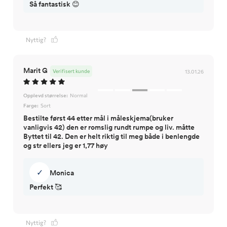
Så fantastisk 😊
Nyttig?
Marit G
Verifisert kunde
13.01.26
Opplevd størrelse:
Normal
Farge:
Sort
Bestilte først 44 etter mål i måleskjema(bruker
vanligvis 42) den er romslig rundt rumpe og liv. måtte
Byttet til 42. Den er helt riktig til meg både i benlengde
og str ellers jeg er 1,77 høy
✓
Monica
Nyttig?