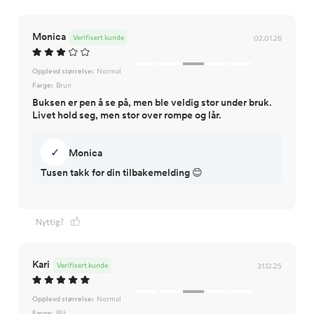
Monica
Verifisert kunde
02.01.26
Opplevd størrelse:
Normal
Farge:
Brun
Buksen er pen å se på, men ble veldig stor under bruk.
Livet hold seg, men stor over rompe og lår.
✓
Monica
Tusen takk for din tilbakemelding 😊
Nyttig?
Kari
Verifisert kunde
31.12.25
Opplevd størrelse:
Normal
Farge:
Blå