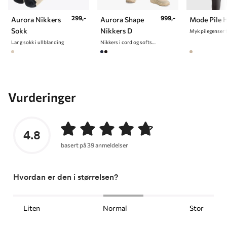
299,-
999,-
Aurora Nikkers
Aurora Shape
Mode Pile 
Sokk
Nikkers D
Myk pilegenser 
Lang sokk i ullblanding
Nikkers i cord og softshellmateriale til dame
Vurderinger
4.8
basert på 39 anmeldelser
Hvordan er den i størrelsen?
Liten
Normal
Stor