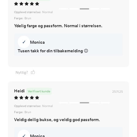
Opplevd størrelse:
Normal
Farge:
Brun
Ydelig farge og passform. Normal i størrelsen.
✓
Monica
Tusen takk for din tilbakemelding 😊
Nyttig?
Heidi
Verifisert kunde
25.11.25
Opplevd størrelse:
Normal
Farge:
Brun
Veldig deilig bukse, og veldig god passform.
✓
Monica