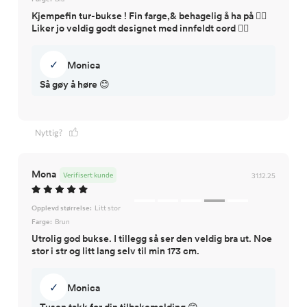
Kjempefin tur-bukse ! Fin farge,& behagelig å ha på 👍🏼
Liker jo veldig godt designet med innfeldt cord 👍🏼
✓
Monica
Så gøy å høre 😊
Nyttig?
Mona
Verifisert kunde
31.12.25
Opplevd størrelse:
Litt stor
Farge:
Brun
Utrolig god bukse. I tillegg så ser den veldig bra ut. Noe
stor i str og litt lang selv til min 173 cm.
✓
Monica