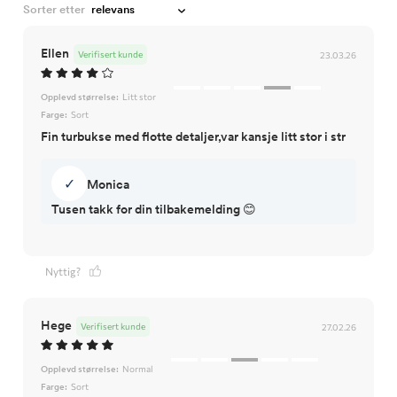
Sorter etter
Ellen
Verifisert kunde
23.03.26
Opplevd størrelse:
Litt stor
Farge:
Sort
Fin turbukse med flotte detaljer,var kansje litt stor i str
✓
Monica
Tusen takk for din tilbakemelding 😊
Nyttig?
Hege
Verifisert kunde
27.02.26
Opplevd størrelse:
Normal
Farge:
Sort