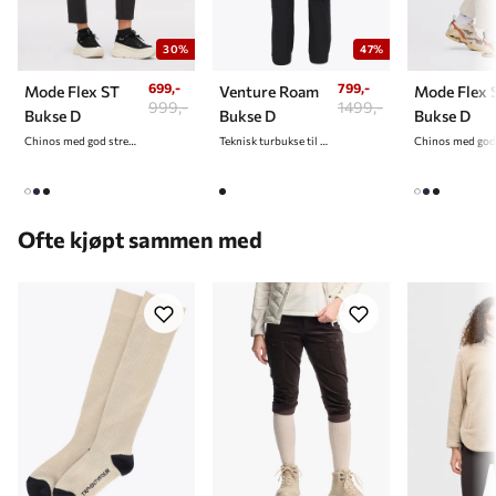
30%
47%
699,-
799,-
Mode Flex ST
Venture Roam
Mode Flex 
999,-
1499,-
Bukse D
Bukse D
Bukse D
Chinos med god stretch til dame
Teknisk turbukse til dame
Ofte kjøpt sammen med