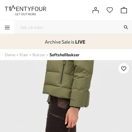
Archive Sale is
LIVE
-
-
-
-
Dame
Klær
Bukser
Softshellbukser
Lagt i kurven, utmerket valg!
Til kassen