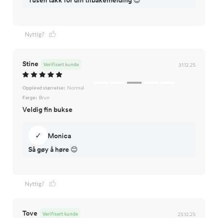
Tusen takk for din tilbakemelding 😊
Nyttig?
Stine
Verifisert kunde
31.12.25
Opplevd størrelse:
Normal
Farge:
Brun
Veldig fin bukse
✓
Monica
Så gøy å høre 😊
Nyttig?
Tove
Verifisert kunde
23.12.25