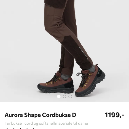
1199,-
Aurora Shape Cordbukse D
Turbukse i cord og softshellmateriale til dame