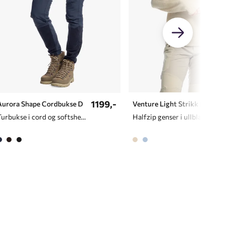
1199,-
Aurora Shape Cordbukse D
Venture Light Strikk D
Turbukse i cord og softshellmateriale til dame
Halfzip genser i ullblanding til dame