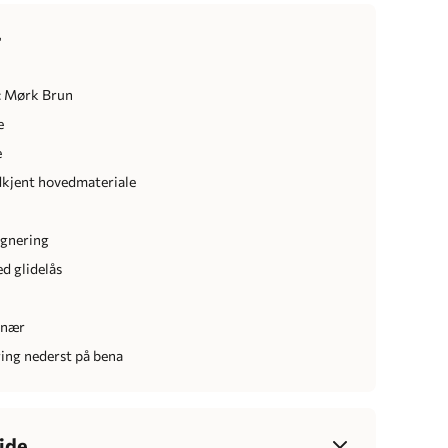
r
: Mørk Brun
e
e
kjent hovedmateriale
egnering
d glidelås
r
knær
ring nederst på bena
ide