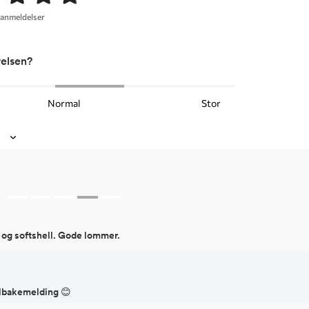
 anmeldelser
relsen?
Normal
Stor
d og softshell. Gode lommer.
tilbakemelding 😊