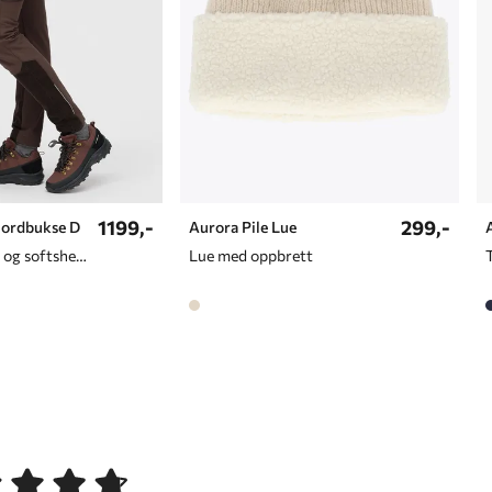
1199,-
299,-
Cordbukse D
Aurora Pile Lue
Turbukse i cord og softshellmateriale til dame
Lue med oppbrett