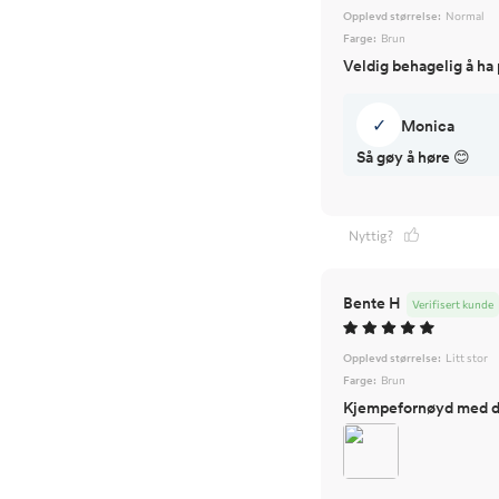
Opplevd størrelse:
Normal
Farge:
Brun
Veldig behagelig å ha 
✓
Monica
Nyttig?
Bente H
Verifisert kunde
Opplevd størrelse:
Litt stor
Farge:
Brun
Kjempefornøyd med den