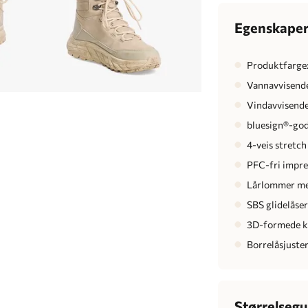
Egenskape
Produktfarge
Vannavvisend
Vindavvisend
bluesign®-god
4-veis stretch
PFC-fri impr
Lårlommer me
SBS glidelåse
3D-formede 
Borrelåsjuste
Størrelsegu