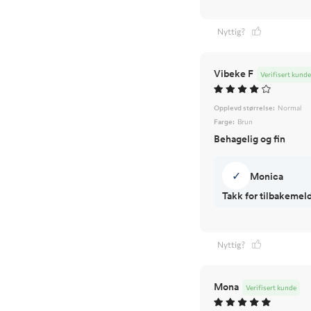
Nyttig?
Vibeke F
Verifisert kunde
Opplevd størrelse:
Normal
Farge:
Brun
Behagelig og fin
✓
Monica
Takk for tilbakemeld
Nyttig?
Mona
Verifisert kunde