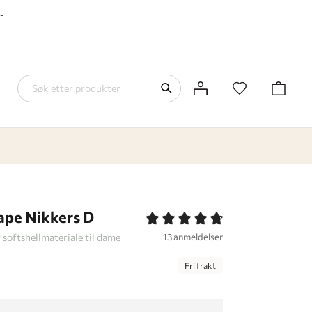
-
ape Nikkers D
 softshellmateriale til dame
13 anmeldelser
Fri frakt