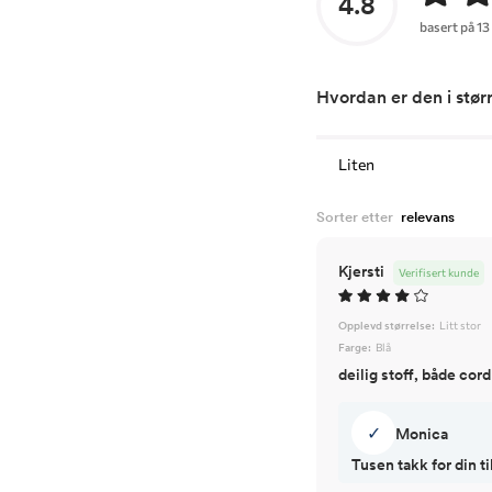
4.8
basert på 13
Hvordan er den i stør
Liten
Sorter etter
Kjersti
Verifisert kunde
Opplevd størrelse:
Litt stor
Farge:
Blå
deilig stoff, både cor
✓
Monica
Tusen takk for din 