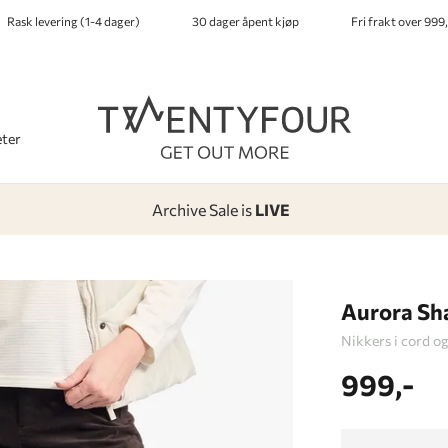
Rask levering (1-4 dager)
30 dager åpent kjøp
Fri frakt over 999,
ter
Archive Sale is
LIVE
-
-
-
-
Lagt i kurven, utmerket valg!
Til kassen
Aurora Sh
Nikkers i cord og
999,-