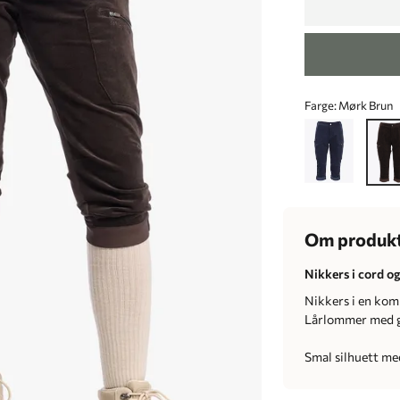
Farge:
Mørk Brun
Om produk
Nikkers i cord og
Nikkers i en kom
Lårlommer med gl
Smal silhuett med