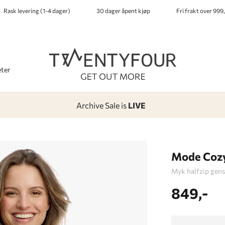
Rask levering (1-4 dager)
30 dager åpent kjøp
Fri frakt over 999,
ter
Archive Sale is
LIVE
-
-
-
-
Lagt i kurven, utmerket valg!
Til kassen
Mode Coz
Myk halfzip gens
849,-