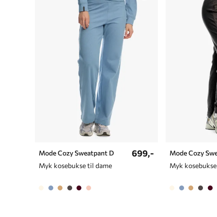
699,-
Mode Cozy Sweatpant D
Mode Cozy Swe
Myk kosebukse til dame
Myk kosebukse 