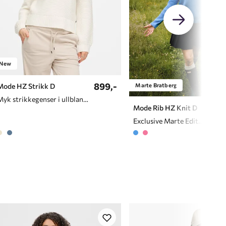
New
899,-
Marte Bratberg
Mode HZ Strikk D
Myk strikkegenser i ullblanding med halfzip
499
Mode Rib HZ Knit D
Exclusive Marte Edition