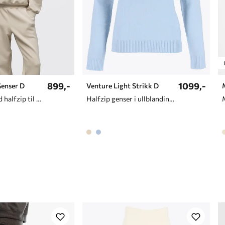
899,-
1099,-
Genser D
Venture Light Strikk D
Myk genser med halfzip til avslapning og hverdagsbruk
Halfzip genser i ullblanding til dame