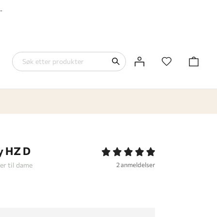
-
y HZ D
er til dame
2 anmeldelser