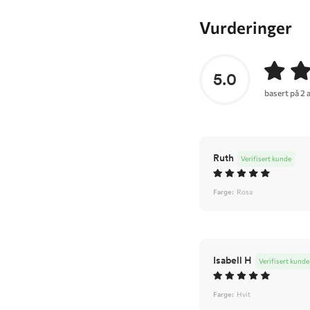
Vurderinger
5.0
basert på 2 
Ruth
Verifisert kunde
Farge:
Rosa
Isabell H
Verifisert kunde
Farge:
Hvit