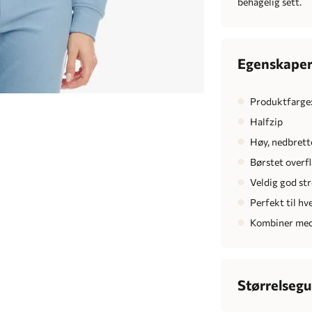
behagelig sett.
Egenskape
Produktfarge:
Halfzip
Høy, nedbrett
Børstet overf
Veldig god st
Perfekt til hv
Kombiner med
Størrelsegu