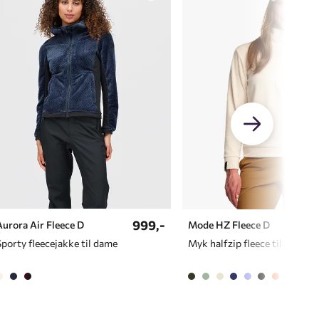
999,-
Aurora Air Fleece D
Mode HZ Fleece D
Sporty fleecejakke til dame
Myk halfzip fleece til dame