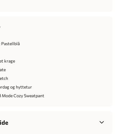
r
 Pastellblå
et krage
late
retch
erdag og hyttetur
 Mode Cozy Sweatpant
ide