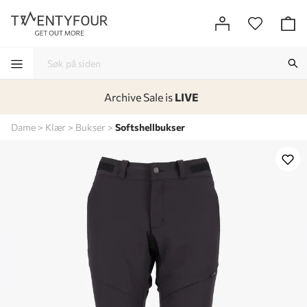
Archive Sale is
LIVE
-
-
-
-
Dame
Klær
Bukser
Softshellbukser
Lagt i kurven, utmerket valg!
Til kassen