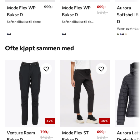
999,-
699,-
Mode Flex WP
Mode Flex WP
Aurora
999,-
Bukse D
Bukse D
Softshell B
D
Softshellbukse til dame
Softshellbukse til dame
Ofte kjøpt sammen med
47%
30%
799,-
699,-
Venture Roam
Mode Flex ST
Aurora Let
1499,-
999,-
Bukse D
Bukse D
Dunjakke D