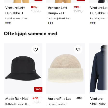
899,-
799,-
Venture Lett
Venture Lett
Venture Le
1599,-
1599,-
Dunjakke H
Dunjakke H
Dunjakke H
Lett dunjakke til herre
Lett dunjakke til herre
Ofte kjøpt sammen med
30%
279,-
299,-
Mode Rain Hat
Aurora Pile Lue
Venture
399,-
Skalljakke 
Bøttehatt i vanntett materiale
Lue med oppbrett