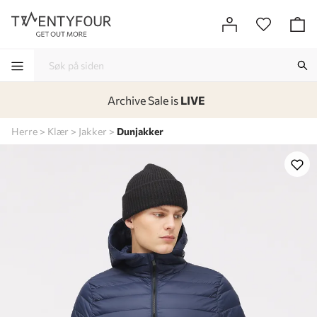
Archive Sale is
LIVE
-
-
-
-
Herre
Klær
Jakker
Dunjakker
Lagt i kurven, utmerket valg!
Til kassen