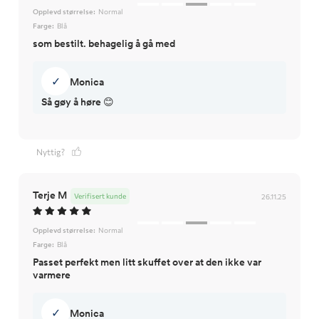
Opplevd størrelse:
Normal
Farge:
Blå
som bestilt. behagelig å gå med
✓
Monica
Så gøy å høre 😊
Nyttig?
Terje M
Verifisert kunde
26.11.25
Opplevd størrelse:
Normal
Farge:
Blå
Passet perfekt men litt skuffet over at den ikke var
varmere
✓
Monica