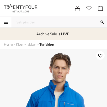
Archive Sale is
LIVE
-
-
-
-
Herre
Klær
Jakker
Turjakker
Lagt i kurven, utmerket valg!
Til kassen