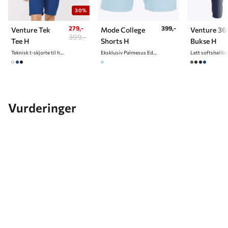
30%
279,-
399,-
Venture Tek
Mode College
Venture 36
399,-
Tee H
Shorts H
Bukse H
Teknisk t-skjorte til herre
Eksklusiv Palmesus Edition
Vurderinger