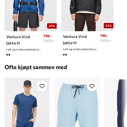
43%
43%
799,-
799,-
Venture Vind
Venture Vind
1399,-
1399,-
Jakke H
Jakke H
Lett og vindavstøtende jakke til herre
Lett og vindavstøtende jakke til herre
Ofte kjøpt sammen med