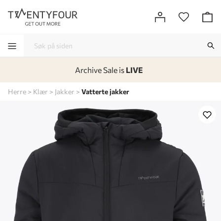
Archive Sale is
LIVE
-
-
-
-
Herre
Klær
Jakker
Vatterte jakker
Lagt i kurven, utmerket valg!
Til kassen