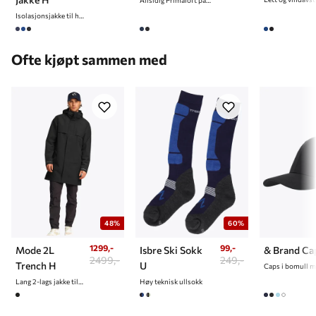
Isolasjonsjakke til herre
Ofte kjøpt sammen med
48%
60%
1299,-
99,-
Mode 2L
Isbre Ski Sokk
& Brand Ca
2499,-
249,-
Trench H
U
Lang 2-lags jakke til herre
Høy teknisk ullsokk