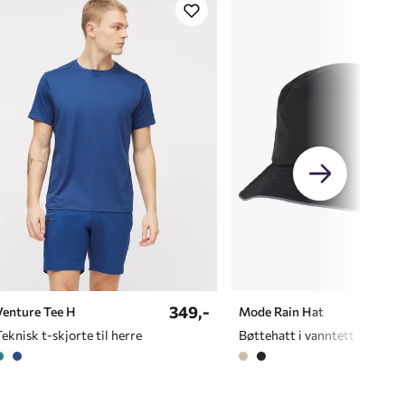
349,-
279
Venture Tee H
Mode Rain Hat
Teknisk t-skjorte til herre
Bøttehatt i vanntett materiale