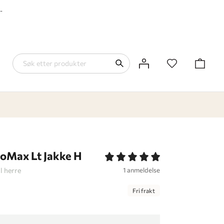
-
loMax Lt Jakke H
il herre
1 anmeldelse
Fri frakt