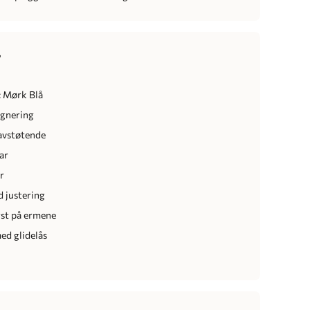
r
: Mørk Blå
egnering
avstøtende
ar
r
d justering
rst på ermene
d glidelås