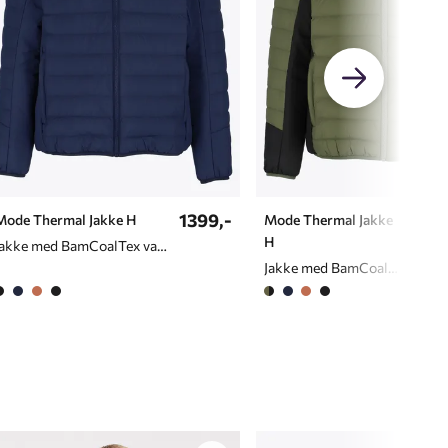
1399,-
799,
Mode Thermal Jakke H
Mode Thermal Jakke
H
Jakke med BamCoalTex vattering til herre
Jakke med BamCoalTex vattering til herre