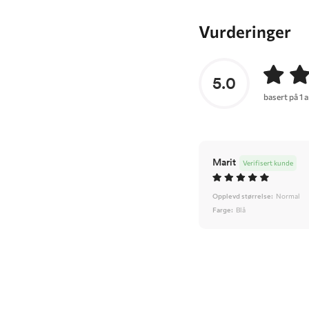
Vurderinger
5.0
basert på 1 
Marit
Verifisert kunde
Opplevd størrelse:
Normal
Farge:
Blå