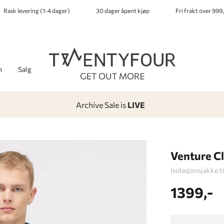
Rask levering (1-4 dager)
30 dager åpent kjøp
Fri frakt over 999,
h
Salg
Archive Sale is
LIVE
-
-
-
-
Lagt i kurven, utmerket valg!
Til kassen
Venture C
Isolasjonsjakke t
1399,-