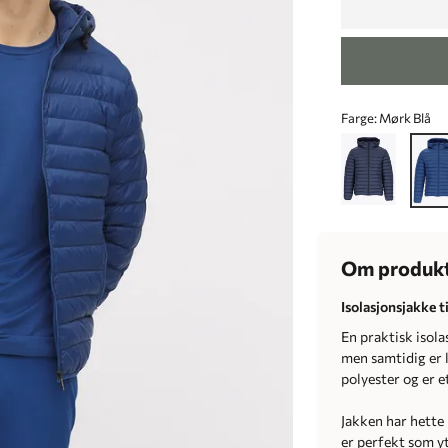
Farge:
Mørk Blå
Om produk
Isolasjonsjakke t
En praktisk isol
men samtidig er l
polyester og er e
Jakken har hette 
er perfekt som y