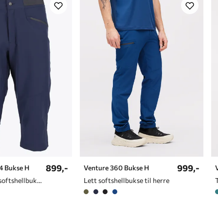
899,-
999,-
4 Bukse H
Venture 360 Bukse H
Trekvart lange softshellbukser til herre
Lett softshellbukse til herre