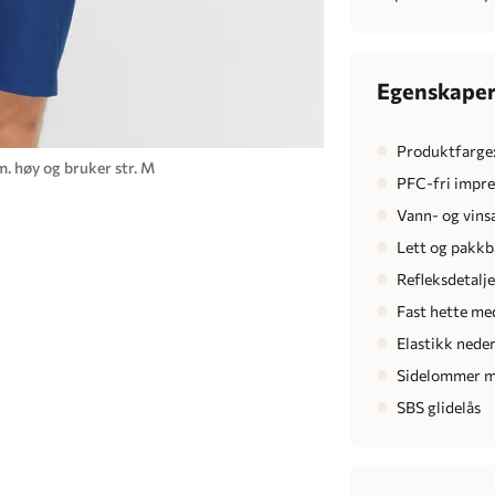
Egenskape
Produktfarge
. høy og bruker str. M
PFC-fri impr
Vann- og vins
Lett og pakkb
Refleksdetalje
Fast hette me
Elastikk nede
Sidelommer me
SBS glidelås