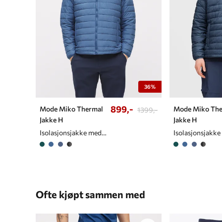
36%
899,-
Mode Miko Thermal
Mode Miko The
1399,-
Jakke H
Jakke H
Isolasjonsjakke med tynn og lett vattering til herre
Ofte kjøpt sammen med