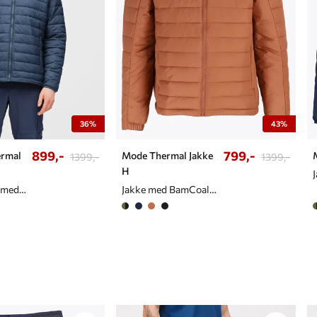
36%
43%
899,-
799,-
rmal
Mode Thermal Jakke
1399,-
1399,-
H
Isolasjonsjakke med tynn og lett vattering til herre
Jakke med BamCoalTex vattering til herre