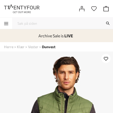
Archive Sale is
LIVE
-
-
-
-
Herre
Klær
Vester
Dunvest
Lagt i kurven, utmerket valg!
Til kassen