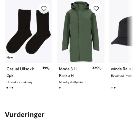
New
199,-
3299,-
Casual Ullsokk
Mode 3 i 1
Mode Rain 
2pk
Parka H
Ullsokk i 2-pakning
Allsidig skalljakke til herre
Vurderinger