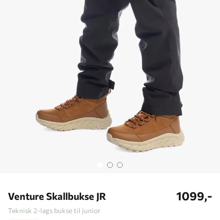
1099,-
Venture Skallbukse JR
Teknisk 2-lags bukse til junior