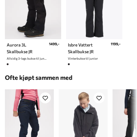
1499,-
1199,-
Aurora 3L
Isbre Vattert
Skallbukse JR
Skallbukse JR
Allsidig 3-lags bukse til junior
Vinterbukse til junior
Ofte kjøpt sammen med