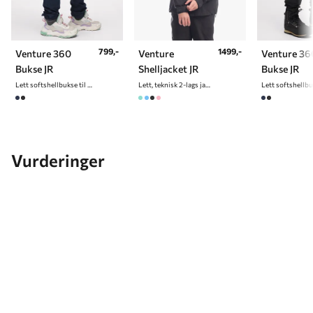
799,-
1499,-
Venture 360
Venture
Venture 36
Bukse JR
Shelljacket JR
Bukse JR
Lett softshellbukse til junior
Lett, teknisk 2-lags jakke til junior
Vurderinger