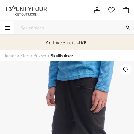
Archive Sale is
LIVE
-
-
-
-
Junior
Klær
Bukser
Skallbukser
Lagt i kurven, utmerket valg!
Til kassen