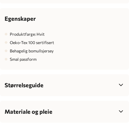
Egenskaper
Produktfarge: Hvit
Oeko-Tex 100 sertifisert
Behagelig bomullsjersey
Smal passform
Størrelseguide
Junior
128
140
152
164
Bryst
63-76
69-80
74-85
77-88
Materiale og pleie
Midje
55-65
57-68
60-70
62-72
100% bomull, 160 g.