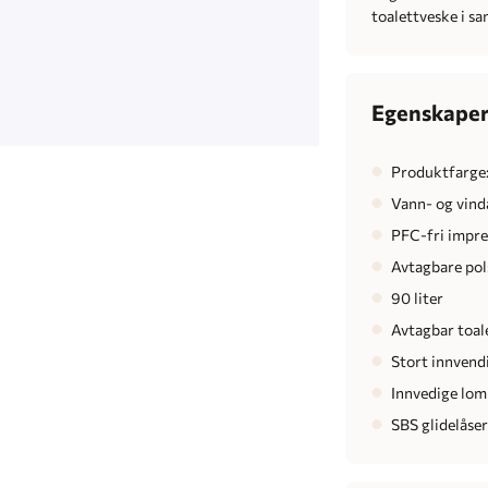
toalettveske i s
Egenskape
Produktfarge:
Vann- og vind
PFC-fri impr
Avtagbare pol
90 liter
Avtagbar toal
Stort innvend
Innvedige lom
SBS glidelåse