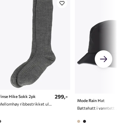
299,-
Finse Hike Sokk 2pk
279
Mode Rain Hat
Mellomhøy ribbestrikket ullsokk
Bøttehatt i vanntett materiale