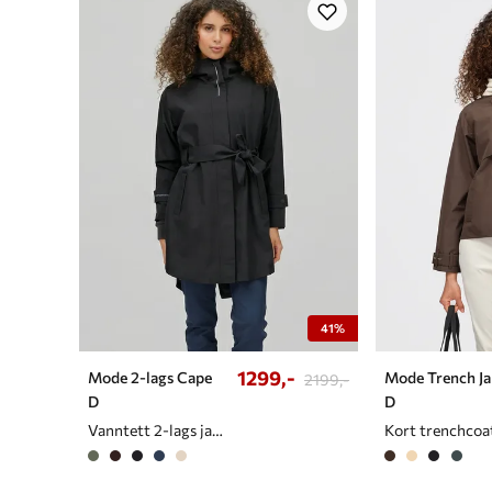
41%
1299,-
Mode 2-lags Cape
Mode Trench J
2199,-
D
D
Vanntett 2-lags jakke/cape til dame