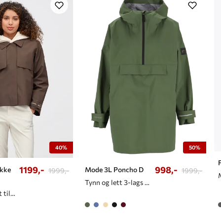
40%
50%
1199,-
998,-
akke
Mode 3L Poncho D
1999,-
1999,-
Tynn og lett 3-lags poncho til dame
Kort trenchcoat til dame