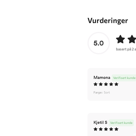
Vurderinger
5.0
basert på 2 
Mamona
Verifisert kunde
Farge:
Sort
Kjetil S
Verifisert kunde