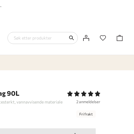
-
bag 90L
litesterkt, vannavvisende materiale
2 anmeldelser
Fri frakt