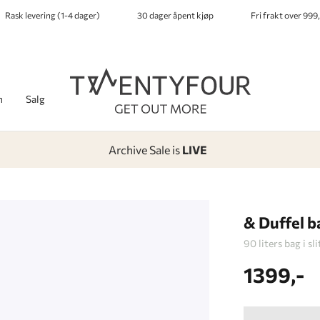
Rask levering (1-4 dager)
30 dager åpent kjøp
Fri frakt over 999,
h
Salg
Archive Sale is
LIVE
-
-
-
-
Lagt i kurven, utmerket valg!
Til kassen
& Duffel 
90 liters bag i s
1399,-