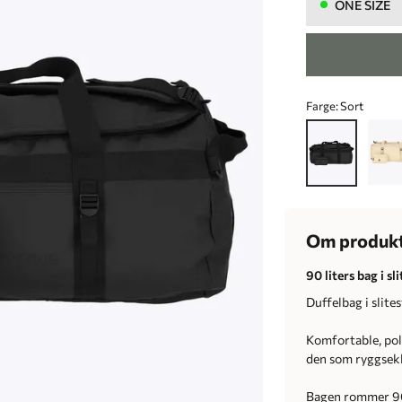
ONE SIZE
Farge:
Sort
Om produk
90 liters bag i s
Duffelbag i slite
Komfortable, pol
den som ryggsekk 
Bagen rommer 90 