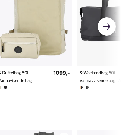
1099,-
& Duffelbag 50L
& Weekendbag 50L
Vannavisende bag
Vannavvisende bag i 50 liter