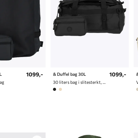
1099,-
1099,-
L
& Duffel bag 30L
bag
30 liters bag i slitesterkt, vannavvisende materiale