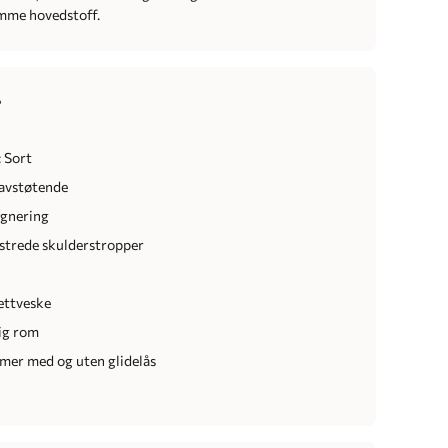
amme hovedstoff.
r
 Sort
avstøtende
egnering
strede skulderstropper
ettveske
ig rom
mer med og uten glidelås
r