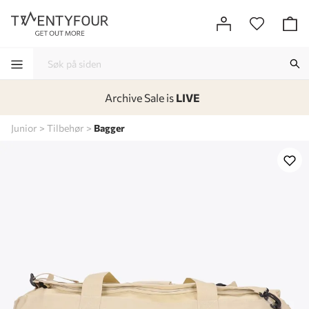
Archive Sale is
LIVE
-
-
-
-
Junior
Tilbehør
Bagger
Lagt i kurven, utmerket valg!
Til kassen