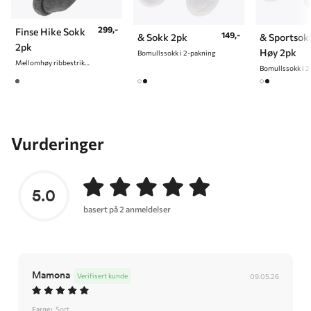
299,-
Finse Hike Sokk
149,-
& Sokk 2pk
& Sportsok
2pk
Høy 2pk
Bomullssokk i 2-pakning
Mellomhøy ribbestrikket ullsokk
Bomullssokk i 2
Vurderinger
5.0
basert på 2 anmeldelser
Mamona
Verifisert kunde
09.05.26
Farge:
Sort