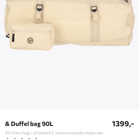
1399,-
& Duffel bag 90L
90 liters bag i slitesterkt, vannavvisende materiale