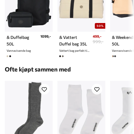
50%
1099,-
499,-
& Duffelbag
& Vattert
& Weekend
999,-
50L
Duffel bag 35L
50L
Vannavisende bag
Vattert bag perfekt til tur og trening
Ofte kjøpt sammen med