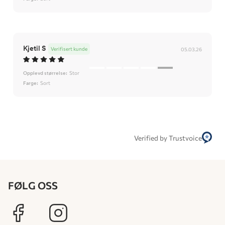
Kjetil S
Verifisert kunde
05.03.26
Opplevd størrelse:
Stor
Farge:
Sort
Verified by Trustvoice
FØLG OSS